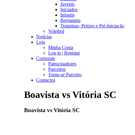
Juvenis
Iniciados
Infantis
Benjamins
Traquinas, Petizes e Pré-Iniciação
Voleibol
Notícias
Loja
Minha Conta
Log in | Registar
Corporate
Patrocinadores
Parceiros
Torne-se Parceiro
Contactos
Boavista vs Vitória SC
Boavista vs Vitória SC