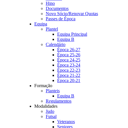
Hino
Documentos
Novo Sócio/Renovar Quotas
Passes de Época
Equipa
Plantel
Equipa Principal
Equipa B
Calendário
Época 26-27
Época 25-26
Época 24-25
Época 23-24
Época 22-23
Época 21-22
Época 20-21
Formação
Planteis
Equipa B
Regulamentos
Modalidades
Judo
Futsal
Veteranos
Seniores