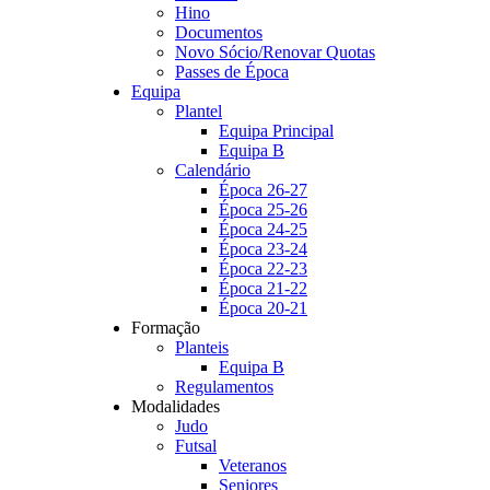
Hino
Documentos
Novo Sócio/Renovar Quotas
Passes de Época
Equipa
Plantel
Equipa Principal
Equipa B
Calendário
Época 26-27
Época 25-26
Época 24-25
Época 23-24
Época 22-23
Época 21-22
Época 20-21
Formação
Planteis
Equipa B
Regulamentos
Modalidades
Judo
Futsal
Veteranos
Seniores