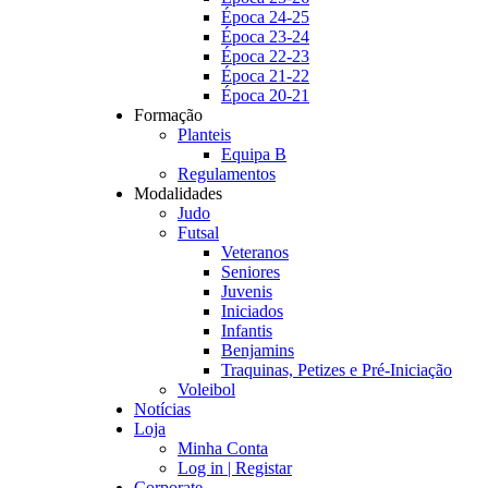
Época 24-25
Época 23-24
Época 22-23
Época 21-22
Época 20-21
Formação
Planteis
Equipa B
Regulamentos
Modalidades
Judo
Futsal
Veteranos
Seniores
Juvenis
Iniciados
Infantis
Benjamins
Traquinas, Petizes e Pré-Iniciação
Voleibol
Notícias
Loja
Minha Conta
Log in | Registar
Corporate