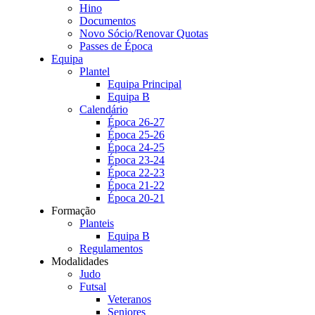
Hino
Documentos
Novo Sócio/Renovar Quotas
Passes de Época
Equipa
Plantel
Equipa Principal
Equipa B
Calendário
Época 26-27
Época 25-26
Época 24-25
Época 23-24
Época 22-23
Época 21-22
Época 20-21
Formação
Planteis
Equipa B
Regulamentos
Modalidades
Judo
Futsal
Veteranos
Seniores