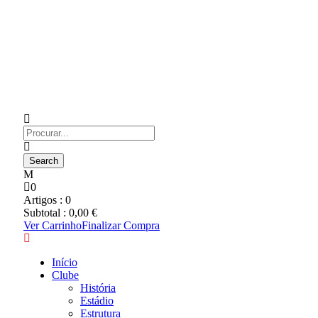
0
Artigos :
0
Subtotal :
0,00
€
Ver Carrinho
Finalizar Compra
Início
Clube
História
Estádio
Estrutura