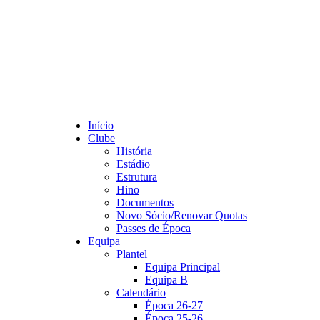
Início
Clube
História
Estádio
Estrutura
Hino
Documentos
Novo Sócio/Renovar Quotas
Passes de Época
Equipa
Plantel
Equipa Principal
Equipa B
Calendário
Época 26-27
Época 25-26