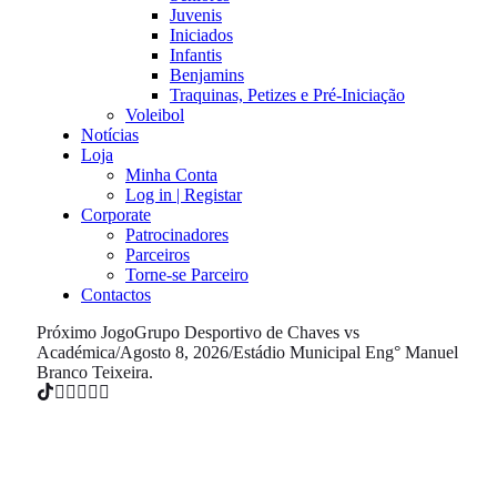
Juvenis
Iniciados
Infantis
Benjamins
Traquinas, Petizes e Pré-Iniciação
Voleibol
Notícias
Loja
Minha Conta
Log in | Registar
Corporate
Patrocinadores
Parceiros
Torne-se Parceiro
Contactos
Próximo Jogo
Grupo Desportivo de Chaves vs
Académica
/
Agosto 8, 2026
/
Estádio Municipal Eng° Manuel
Branco Teixeira.