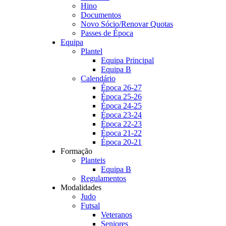
Hino
Documentos
Novo Sócio/Renovar Quotas
Passes de Época
Equipa
Plantel
Equipa Principal
Equipa B
Calendário
Época 26-27
Época 25-26
Época 24-25
Época 23-24
Época 22-23
Época 21-22
Época 20-21
Formação
Planteis
Equipa B
Regulamentos
Modalidades
Judo
Futsal
Veteranos
Seniores