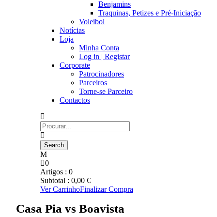
Benjamins
Traquinas, Petizes e Pré-Iniciação
Voleibol
Notícias
Loja
Minha Conta
Log in | Registar
Corporate
Patrocinadores
Parceiros
Torne-se Parceiro
Contactos
0
Artigos :
0
Subtotal :
0,00
€
Ver Carrinho
Finalizar Compra
Casa Pia vs Boavista