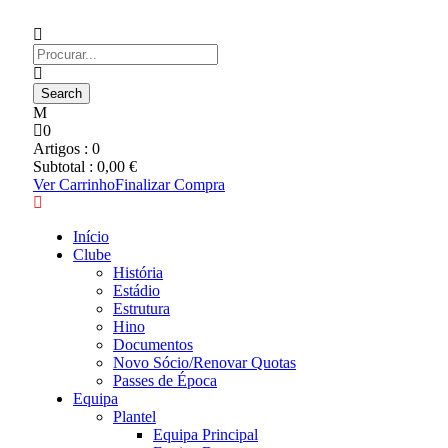
0
Artigos :
0
Subtotal :
0,00
€
Ver Carrinho
Finalizar Compra
Início
Clube
História
Estádio
Estrutura
Hino
Documentos
Novo Sócio/Renovar Quotas
Passes de Época
Equipa
Plantel
Equipa Principal