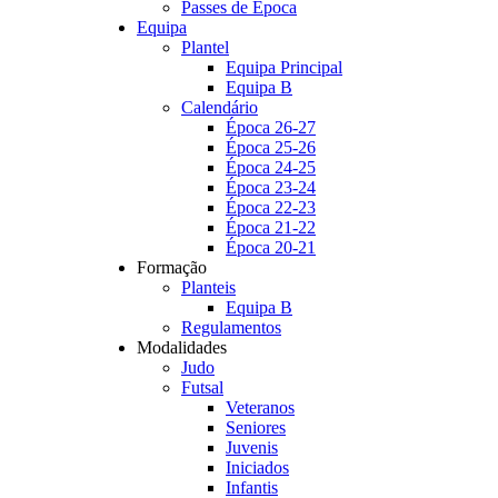
Passes de Época
Equipa
Plantel
Equipa Principal
Equipa B
Calendário
Época 26-27
Época 25-26
Época 24-25
Época 23-24
Época 22-23
Época 21-22
Época 20-21
Formação
Planteis
Equipa B
Regulamentos
Modalidades
Judo
Futsal
Veteranos
Seniores
Juvenis
Iniciados
Infantis