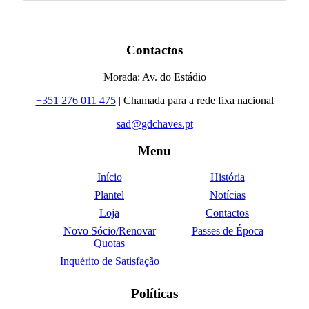
Contactos
Morada: Av. do Estádio
+351 276 011 475
| Chamada para a rede fixa nacional
sad@gdchaves.pt
Menu
Início
História
Plantel
Notícias
Loja
Contactos
Novo Sócio/Renovar
Passes de Época
Quotas
Inquérito de Satisfação
Políticas