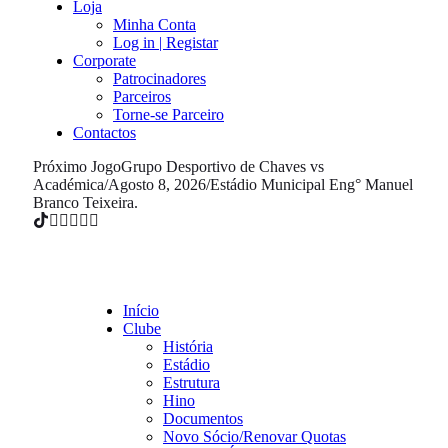
Loja
Minha Conta
Log in | Registar
Corporate
Patrocinadores
Parceiros
Torne-se Parceiro
Contactos
Próximo Jogo
Grupo Desportivo de Chaves vs
Académica
/
Agosto 8, 2026
/
Estádio Municipal Eng° Manuel
Branco Teixeira.
Início
Clube
História
Estádio
Estrutura
Hino
Documentos
Novo Sócio/Renovar Quotas