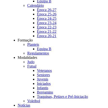
Equipa B
Calendário
Época 26-27
Época 25-26
Época 24-25
Época 23-24
Época 22-23
Época 21-22
Época 20-21
Formação
Planteis
Equipa B
Regulamentos
Modalidades
Judo
Futsal
Veteranos
Seniores
Juvenis
Iniciados
Infantis
Benjamins
Traquinas, Petizes e Pré-Iniciação
Voleibol
Notícias