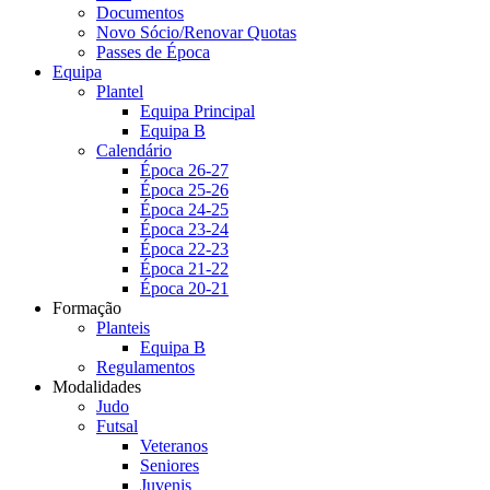
Documentos
Novo Sócio/Renovar Quotas
Passes de Época
Equipa
Plantel
Equipa Principal
Equipa B
Calendário
Época 26-27
Época 25-26
Época 24-25
Época 23-24
Época 22-23
Época 21-22
Época 20-21
Formação
Planteis
Equipa B
Regulamentos
Modalidades
Judo
Futsal
Veteranos
Seniores
Juvenis