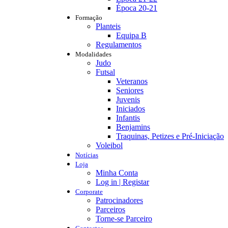
Época 20-21
Formação
Planteis
Equipa B
Regulamentos
Modalidades
Judo
Futsal
Veteranos
Seniores
Juvenis
Iniciados
Infantis
Benjamins
Traquinas, Petizes e Pré-Iniciação
Voleibol
Notícias
Loja
Minha Conta
Log in | Registar
Corporate
Patrocinadores
Parceiros
Torne-se Parceiro