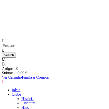
0
Artigos :
0
Subtotal :
0,00
€
Ver Carrinho
Finalizar Compra
Início
Clube
História
Estrutura
Hino