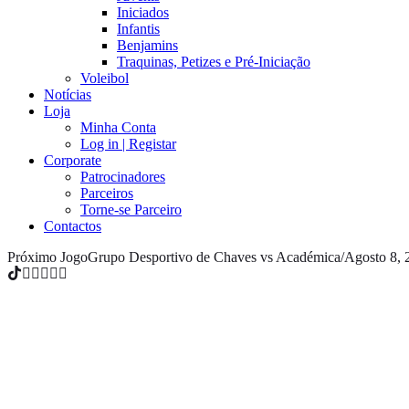
Iniciados
Infantis
Benjamins
Traquinas, Petizes e Pré-Iniciação
Voleibol
Notícias
Loja
Minha Conta
Log in | Registar
Corporate
Patrocinadores
Parceiros
Torne-se Parceiro
Contactos
Próximo Jogo
Grupo Desportivo de Chaves vs Académica
/
Agosto 8, 