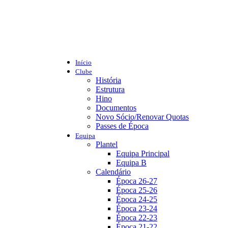
Início
Clube
História
Estrutura
Hino
Documentos
Novo Sócio/Renovar Quotas
Passes de Época
Equipa
Plantel
Equipa Principal
Equipa B
Calendário
Época 26-27
Época 25-26
Época 24-25
Época 23-24
Época 22-23
Época 21-22