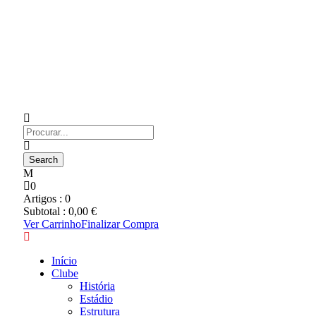
0
Artigos :
0
Subtotal :
0,00
€
Ver Carrinho
Finalizar Compra
Início
Clube
História
Estádio
Estrutura