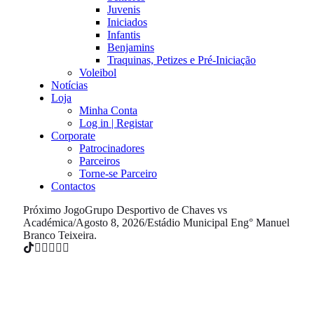
Juvenis
Iniciados
Infantis
Benjamins
Traquinas, Petizes e Pré-Iniciação
Voleibol
Notícias
Loja
Minha Conta
Log in | Registar
Corporate
Patrocinadores
Parceiros
Torne-se Parceiro
Contactos
Próximo Jogo
Grupo Desportivo de Chaves vs
Académica
/
Agosto 8, 2026
/
Estádio Municipal Eng° Manuel
Branco Teixeira.