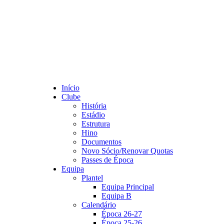
Início
Clube
História
Estádio
Estrutura
Hino
Documentos
Novo Sócio/Renovar Quotas
Passes de Época
Equipa
Plantel
Equipa Principal
Equipa B
Calendário
Época 26-27
Época 25-26