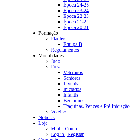
Época 24-25
Época 23-24
Época 22-23
Época 21-22
Época 20-21
Formação
Planteis
Equipa B
Regulamentos
Modalidades
Judo
Futsal
Veteranos
Seniores
Juvenis
Iniciados
Infantis
Benjamins
Traquinas, Petizes e Pré-Iniciação
Voleibol
Notícias
Loja
Minha Conta
Log in | Registar
Corporate