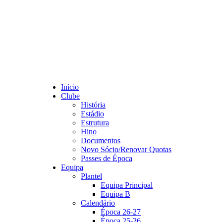
Início
Clube
História
Estádio
Estrutura
Hino
Documentos
Novo Sócio/Renovar Quotas
Passes de Época
Equipa
Plantel
Equipa Principal
Equipa B
Calendário
Época 26-27
Época 25-26