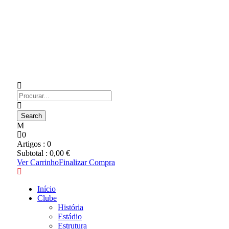
0
Artigos :
0
Subtotal :
0,00
€
Ver Carrinho
Finalizar Compra
Início
Clube
História
Estádio
Estrutura