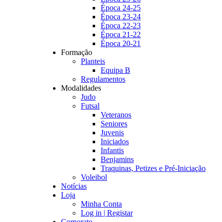
Época 24-25
Época 23-24
Época 22-23
Época 21-22
Época 20-21
Formação
Planteis
Equipa B
Regulamentos
Modalidades
Judo
Futsal
Veteranos
Seniores
Juvenis
Iniciados
Infantis
Benjamins
Traquinas, Petizes e Pré-Iniciação
Voleibol
Notícias
Loja
Minha Conta
Log in | Registar
Corporate