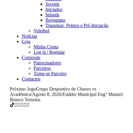
Juvenis
Iniciados
Infantis
Benjamins
Traquinas, Petizes e Pré-Iniciação
Voleibol
Notícias
Loja
Minha Conta
Log in | Registar
Corporate
Patrocinadores
Parceiros
Torne-se Parceiro
Contactos
Próximo Jogo
Grupo Desportivo de Chaves vs
Académica
/
Agosto 8, 2026
/
Estádio Municipal Eng° Manuel
Branco Teixeira.