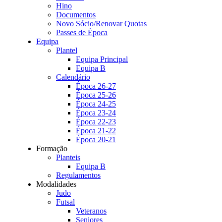
Hino
Documentos
Novo Sócio/Renovar Quotas
Passes de Época
Equipa
Plantel
Equipa Principal
Equipa B
Calendário
Época 26-27
Época 25-26
Época 24-25
Época 23-24
Época 22-23
Época 21-22
Época 20-21
Formação
Planteis
Equipa B
Regulamentos
Modalidades
Judo
Futsal
Veteranos
Seniores