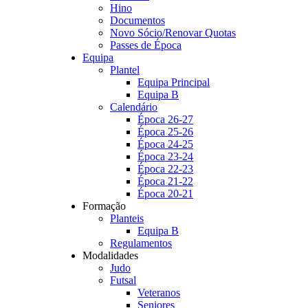
Hino
Documentos
Novo Sócio/Renovar Quotas
Passes de Época
Equipa
Plantel
Equipa Principal
Equipa B
Calendário
Época 26-27
Época 25-26
Época 24-25
Época 23-24
Época 22-23
Época 21-22
Época 20-21
Formação
Planteis
Equipa B
Regulamentos
Modalidades
Judo
Futsal
Veteranos
Seniores