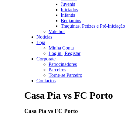
Juvenis
Iniciados
Infantis
Benjamins
Traquinas, Petizes e Pré-Iniciação
Voleibol
Notícias
Loja
Minha Conta
Log in | Registar
Corporate
Patrocinadores
Parceiros
Torne-se Parceiro
Contactos
Casa Pia vs FC Porto
Casa Pia vs FC Porto