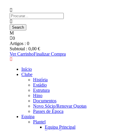
0
Artigos :
0
Subtotal :
0,00
€
Ver Carrinho
Finalizar Compra
Início
Clube
História
Estádio
Estrutura
Hino
Documentos
Novo Sócio/Renovar Quotas
Passes de Época
Equipa
Plantel
Equipa Principal