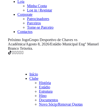
Loja
Minha Conta
Log in | Registar
Corporate
Patrocinadores
Parceiros
Torne-se Parceiro
Contactos
Próximo Jogo
Grupo Desportivo de Chaves vs
Académica
/
Agosto 8, 2026
/
Estádio Municipal Eng° Manuel
Branco Teixeira.
Início
Clube
História
Estádio
Estrutura
Hino
Documentos
Novo Sócio/Renovar Quotas