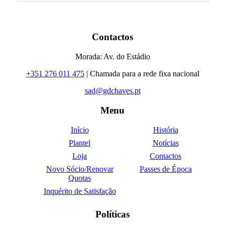
Contactos
Morada: Av. do Estádio
+351 276 011 475
| Chamada para a rede fixa nacional
sad@gdchaves.pt
Menu
Início
História
Plantel
Notícias
Loja
Contactos
Novo Sócio/Renovar
Passes de Época
Quotas
Inquérito de Satisfação
Políticas