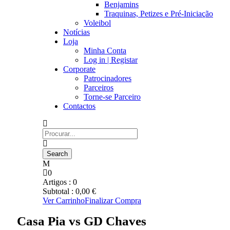
Benjamins
Traquinas, Petizes e Pré-Iniciação
Voleibol
Notícias
Loja
Minha Conta
Log in | Registar
Corporate
Patrocinadores
Parceiros
Torne-se Parceiro
Contactos
0
Artigos :
0
Subtotal :
0,00
€
Ver Carrinho
Finalizar Compra
Casa Pia vs GD Chaves