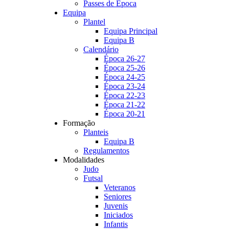
Passes de Época
Equipa
Plantel
Equipa Principal
Equipa B
Calendário
Época 26-27
Época 25-26
Época 24-25
Época 23-24
Época 22-23
Época 21-22
Época 20-21
Formação
Planteis
Equipa B
Regulamentos
Modalidades
Judo
Futsal
Veteranos
Seniores
Juvenis
Iniciados
Infantis