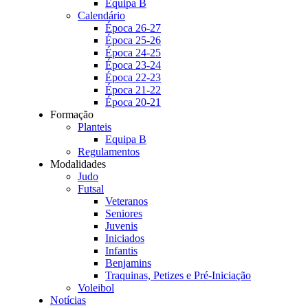
Equipa B
Calendário
Época 26-27
Época 25-26
Época 24-25
Época 23-24
Época 22-23
Época 21-22
Época 20-21
Formação
Planteis
Equipa B
Regulamentos
Modalidades
Judo
Futsal
Veteranos
Seniores
Juvenis
Iniciados
Infantis
Benjamins
Traquinas, Petizes e Pré-Iniciação
Voleibol
Notícias