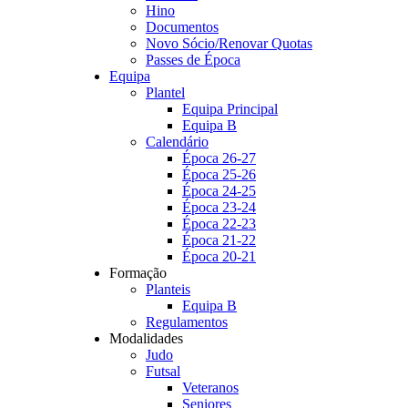
Hino
Documentos
Novo Sócio/Renovar Quotas
Passes de Época
Equipa
Plantel
Equipa Principal
Equipa B
Calendário
Época 26-27
Época 25-26
Época 24-25
Época 23-24
Época 22-23
Época 21-22
Época 20-21
Formação
Planteis
Equipa B
Regulamentos
Modalidades
Judo
Futsal
Veteranos
Seniores