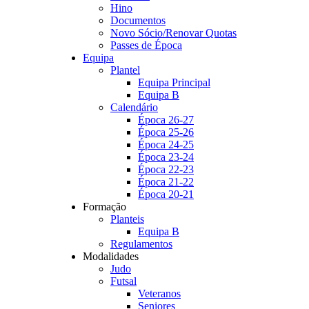
Hino
Documentos
Novo Sócio/Renovar Quotas
Passes de Época
Equipa
Plantel
Equipa Principal
Equipa B
Calendário
Época 26-27
Época 25-26
Época 24-25
Época 23-24
Época 22-23
Época 21-22
Época 20-21
Formação
Planteis
Equipa B
Regulamentos
Modalidades
Judo
Futsal
Veteranos
Seniores