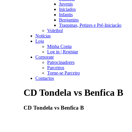
Juvenis
Iniciados
Infantis
Benjamins
Traquinas, Petizes e Pré-Iniciação
Voleibol
Notícias
Loja
Minha Conta
Log in | Registar
Corporate
Patrocinadores
Parceiros
Torne-se Parceiro
Contactos
CD Tondela vs Benfica B
CD Tondela vs Benfica B