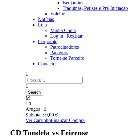
Benjamins
Traquinas, Petizes e Pré-Iniciação
Voleibol
Notícias
Loja
Minha Conta
Log in | Registar
Corporate
Patrocinadores
Parceiros
Torne-se Parceiro
Contactos
0
Artigos :
0
Subtotal :
0,00
€
Ver Carrinho
Finalizar Compra
CD Tondela vs Feirense