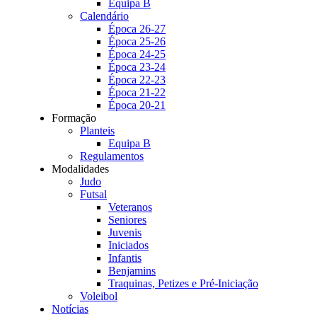
Equipa B
Calendário
Época 26-27
Época 25-26
Época 24-25
Época 23-24
Época 22-23
Época 21-22
Época 20-21
Formação
Planteis
Equipa B
Regulamentos
Modalidades
Judo
Futsal
Veteranos
Seniores
Juvenis
Iniciados
Infantis
Benjamins
Traquinas, Petizes e Pré-Iniciação
Voleibol
Notícias