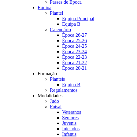
Passes de Época
Equipa
Plantel
Equipa Principal
Equipa B
Calendário
Época 26-27
Época 25-26
Época 24-25
Época 23-24
Época 22-23
Época 21-22
Época 20-21
Formação
Planteis
Equipa B
Regulamentos
Modalidades
Judo
Futsal
Veteranos
Seniores
Juvenis
Iniciados
Infantis