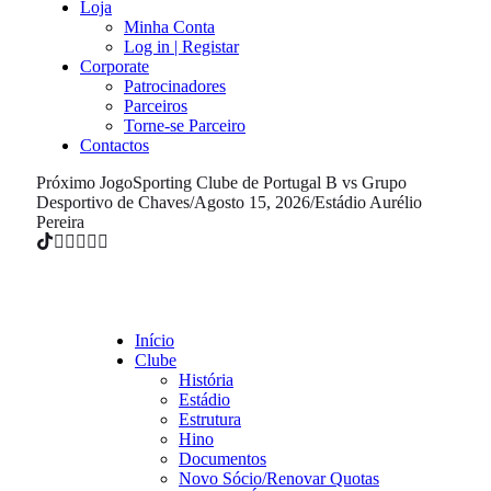
Loja
Minha Conta
Log in | Registar
Corporate
Patrocinadores
Parceiros
Torne-se Parceiro
Contactos
Próximo Jogo
Sporting Clube de Portugal B vs Grupo
Desportivo de Chaves
/
Agosto 15, 2026
/
Estádio Aurélio
Pereira
Início
Clube
História
Estádio
Estrutura
Hino
Documentos
Novo Sócio/Renovar Quotas