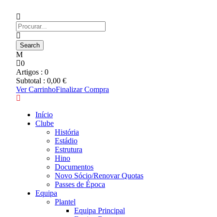
0
Artigos :
0
Subtotal :
0,00
€
Ver Carrinho
Finalizar Compra
Início
Clube
História
Estádio
Estrutura
Hino
Documentos
Novo Sócio/Renovar Quotas
Passes de Época
Equipa
Plantel
Equipa Principal