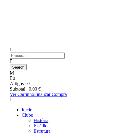
0
Artigos :
0
Subtotal :
0,00
€
Ver Carrinho
Finalizar Compra
Início
Clube
História
Estádio
Estrutura