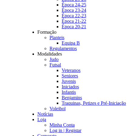
Época 24-25
Época 23-24
Época 22-23
Época 21-22
Época 20-21
Formação
Planteis
Equipa B
Regulamentos
Modalidades
Judo
Futsal
Veteranos
Seniores
Juvenis
Iniciados
Infantis
Benjamins
Traquinas, Petizes e Pré-Iniciação
Voleibol
Notícias
Loja
Minha Conta
Log in | Registar
Corporate