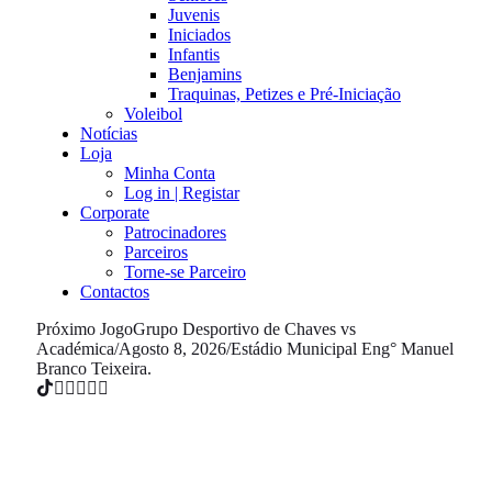
Juvenis
Iniciados
Infantis
Benjamins
Traquinas, Petizes e Pré-Iniciação
Voleibol
Notícias
Loja
Minha Conta
Log in | Registar
Corporate
Patrocinadores
Parceiros
Torne-se Parceiro
Contactos
Próximo Jogo
Grupo Desportivo de Chaves vs
Académica
/
Agosto 8, 2026
/
Estádio Municipal Eng° Manuel
Branco Teixeira.