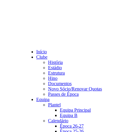
Início
Clube
História
Estádio
Estrutura
Hino
Documentos
Novo Sócio/Renovar Quotas
Passes de Época
Equipa
Plantel
Equipa Principal
Equipa B
Calendário
Época 26-27
Época 25-26