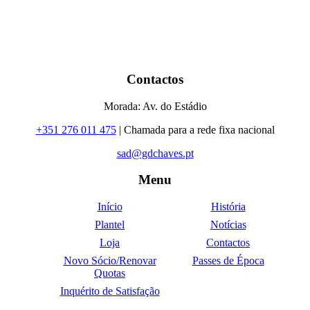
Contactos
Morada: Av. do Estádio
+351 276 011 475
| Chamada para a rede fixa nacional
sad@gdchaves.pt
Menu
Início
História
Plantel
Notícias
Loja
Contactos
Novo Sócio/Renovar
Passes de Época
Quotas
Inquérito de Satisfação