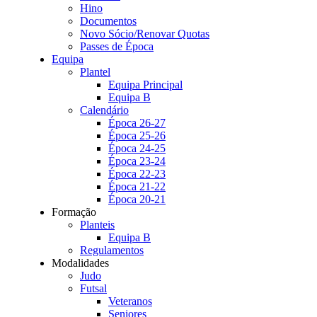
Hino
Documentos
Novo Sócio/Renovar Quotas
Passes de Época
Equipa
Plantel
Equipa Principal
Equipa B
Calendário
Época 26-27
Época 25-26
Época 24-25
Época 23-24
Época 22-23
Época 21-22
Época 20-21
Formação
Planteis
Equipa B
Regulamentos
Modalidades
Judo
Futsal
Veteranos
Seniores