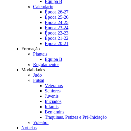
Equipa B
Calendário
Época 26-27
Época 25-26
Época 24-25
Época 23-24
Época 22-23
Época 21-22
Época 20-21
Formação
Planteis
Equipa B
Regulamentos
Modalidades
Judo
Futsal
Veteranos
Seniores
Juvenis
Iniciados
Infantis
Benjamins
Traquinas, Petizes e Pré-Iniciação
Voleibol
Notícias