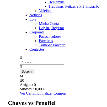
Benjamins
Traquinas, Petizes e Pré-Iniciação
Voleibol
Notícias
Loja
Minha Conta
Log in | Registar
Corporate
Patrocinadores
Parceiros
Torne-se Parceiro
Contactos
0
Artigos :
0
Subtotal :
0,00
€
Ver Carrinho
Finalizar Compra
Chaves vs Penafiel