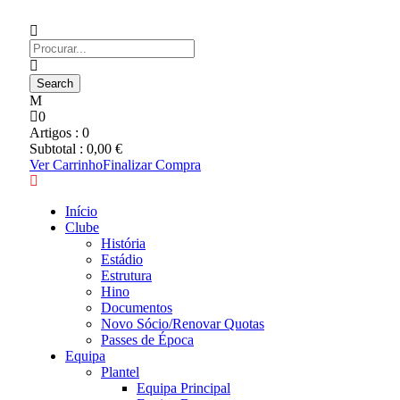
0
Artigos :
0
Subtotal :
0,00
€
Ver Carrinho
Finalizar Compra
Início
Clube
História
Estádio
Estrutura
Hino
Documentos
Novo Sócio/Renovar Quotas
Passes de Época
Equipa
Plantel
Equipa Principal