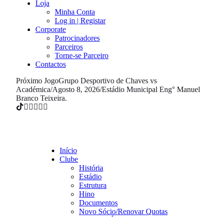
Loja
Minha Conta
Log in | Registar
Corporate
Patrocinadores
Parceiros
Torne-se Parceiro
Contactos
Próximo Jogo
Grupo Desportivo de Chaves vs
Académica
/
Agosto 8, 2026
/
Estádio Municipal Eng° Manuel
Branco Teixeira.
Início
Clube
História
Estádio
Estrutura
Hino
Documentos
Novo Sócio/Renovar Quotas