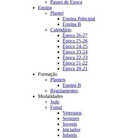
Passes de Época
Equipa
Plantel
Equipa Principal
Equipa B
Calendário
Época 26-27
Época 25-26
Época 24-25
Época 23-24
Época 22-23
Época 21-22
Época 20-21
Formação
Planteis
Equipa B
Regulamentos
Modalidades
Judo
Futsal
Veteranos
Seniores
Juvenis
Iniciados
Infantis