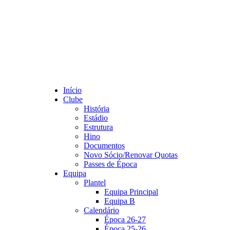
Início
Clube
História
Estádio
Estrutura
Hino
Documentos
Novo Sócio/Renovar Quotas
Passes de Época
Equipa
Plantel
Equipa Principal
Equipa B
Calendário
Época 26-27
Época 25-26