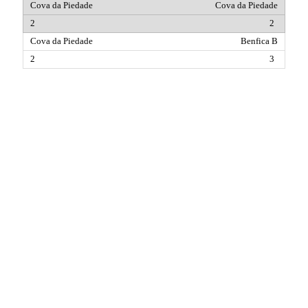
Cova da Piedade
2
Benfica B
3