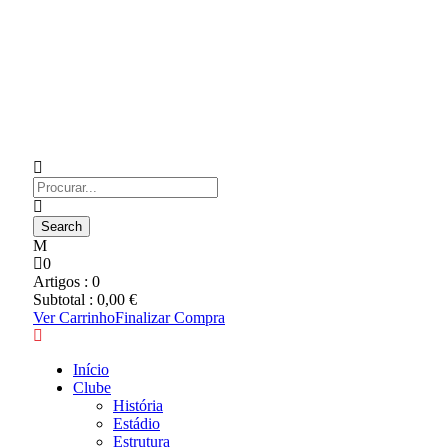
0
Artigos :
0
Subtotal :
0,00
€
Ver Carrinho
Finalizar Compra
Início
Clube
História
Estádio
Estrutura