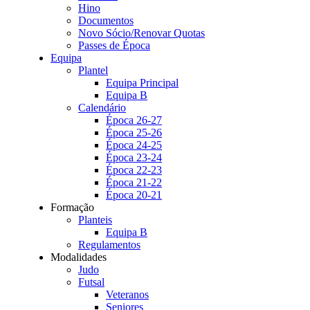
Hino
Documentos
Novo Sócio/Renovar Quotas
Passes de Época
Equipa
Plantel
Equipa Principal
Equipa B
Calendário
Época 26-27
Época 25-26
Época 24-25
Época 23-24
Época 22-23
Época 21-22
Época 20-21
Formação
Planteis
Equipa B
Regulamentos
Modalidades
Judo
Futsal
Veteranos
Seniores