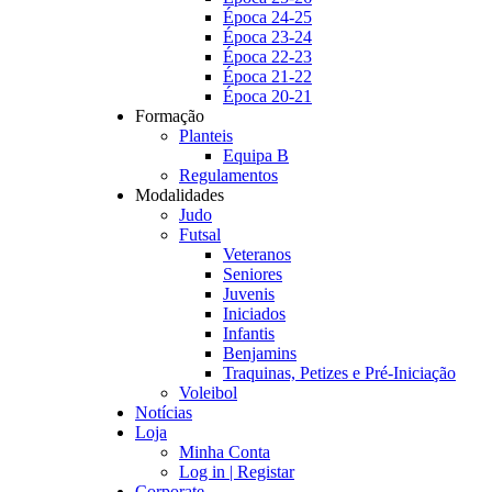
Época 24-25
Época 23-24
Época 22-23
Época 21-22
Época 20-21
Formação
Planteis
Equipa B
Regulamentos
Modalidades
Judo
Futsal
Veteranos
Seniores
Juvenis
Iniciados
Infantis
Benjamins
Traquinas, Petizes e Pré-Iniciação
Voleibol
Notícias
Loja
Minha Conta
Log in | Registar
Corporate