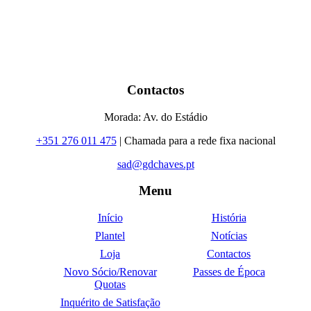
Contactos
Morada: Av. do Estádio
+351 276 011 475
| Chamada para a rede fixa nacional
sad@gdchaves.pt
Menu
Início
História
Plantel
Notícias
Loja
Contactos
Novo Sócio/Renovar
Passes de Época
Quotas
Inquérito de Satisfação