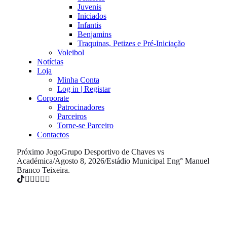
Juvenis
Iniciados
Infantis
Benjamins
Traquinas, Petizes e Pré-Iniciação
Voleibol
Notícias
Loja
Minha Conta
Log in | Registar
Corporate
Patrocinadores
Parceiros
Torne-se Parceiro
Contactos
Próximo Jogo
Grupo Desportivo de Chaves vs
Académica
/
Agosto 8, 2026
/
Estádio Municipal Eng° Manuel
Branco Teixeira.