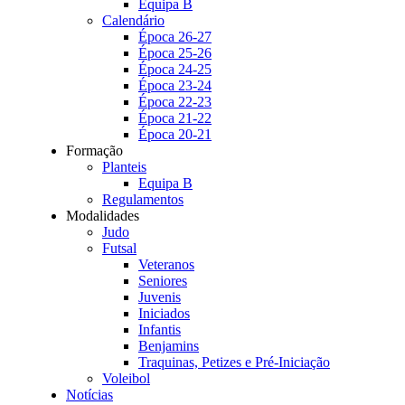
Equipa B
Calendário
Época 26-27
Época 25-26
Época 24-25
Época 23-24
Época 22-23
Época 21-22
Época 20-21
Formação
Planteis
Equipa B
Regulamentos
Modalidades
Judo
Futsal
Veteranos
Seniores
Juvenis
Iniciados
Infantis
Benjamins
Traquinas, Petizes e Pré-Iniciação
Voleibol
Notícias