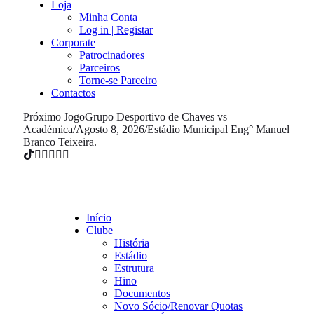
Loja
Minha Conta
Log in | Registar
Corporate
Patrocinadores
Parceiros
Torne-se Parceiro
Contactos
Próximo Jogo
Grupo Desportivo de Chaves vs
Académica
/
Agosto 8, 2026
/
Estádio Municipal Eng° Manuel
Branco Teixeira.
Início
Clube
História
Estádio
Estrutura
Hino
Documentos
Novo Sócio/Renovar Quotas