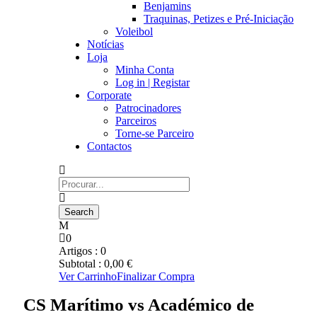
Benjamins
Traquinas, Petizes e Pré-Iniciação
Voleibol
Notícias
Loja
Minha Conta
Log in | Registar
Corporate
Patrocinadores
Parceiros
Torne-se Parceiro
Contactos
0
Artigos :
0
Subtotal :
0,00
€
Ver Carrinho
Finalizar Compra
CS Marítimo vs Académico de