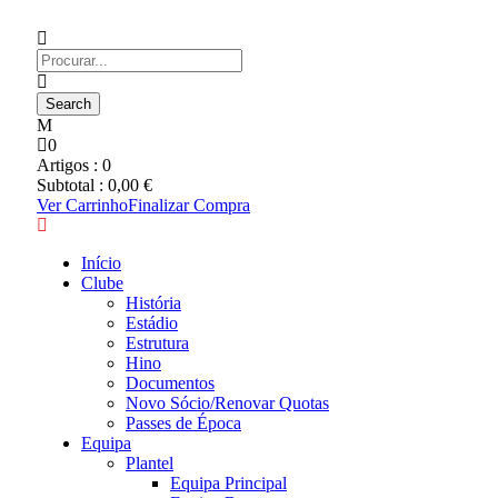
0
Artigos :
0
Subtotal :
0,00
€
Ver Carrinho
Finalizar Compra
Início
Clube
História
Estádio
Estrutura
Hino
Documentos
Novo Sócio/Renovar Quotas
Passes de Época
Equipa
Plantel
Equipa Principal