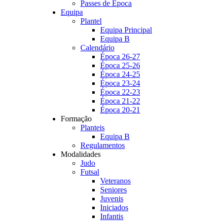
Passes de Época
Equipa
Plantel
Equipa Principal
Equipa B
Calendário
Época 26-27
Época 25-26
Época 24-25
Época 23-24
Época 22-23
Época 21-22
Época 20-21
Formação
Planteis
Equipa B
Regulamentos
Modalidades
Judo
Futsal
Veteranos
Seniores
Juvenis
Iniciados
Infantis