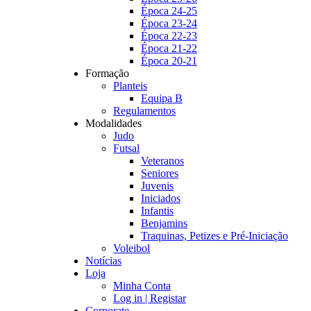
Época 24-25
Época 23-24
Época 22-23
Época 21-22
Época 20-21
Formação
Planteis
Equipa B
Regulamentos
Modalidades
Judo
Futsal
Veteranos
Seniores
Juvenis
Iniciados
Infantis
Benjamins
Traquinas, Petizes e Pré-Iniciação
Voleibol
Notícias
Loja
Minha Conta
Log in | Registar
Corporate