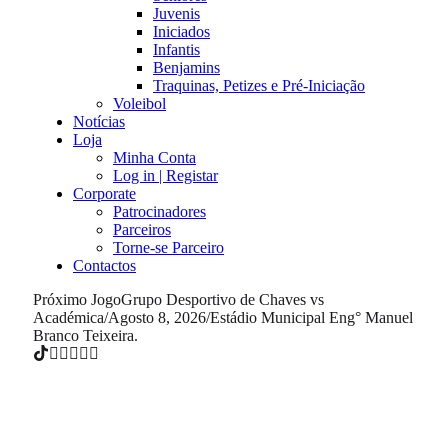
Juvenis
Iniciados
Infantis
Benjamins
Traquinas, Petizes e Pré-Iniciação
Voleibol
Notícias
Loja
Minha Conta
Log in | Registar
Corporate
Patrocinadores
Parceiros
Torne-se Parceiro
Contactos
Próximo Jogo
Grupo Desportivo de Chaves vs
Académica
/
Agosto 8, 2026
/
Estádio Municipal Eng° Manuel
Branco Teixeira.