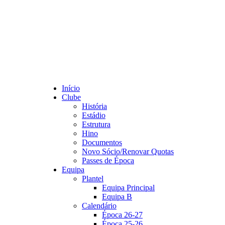
Início
Clube
História
Estádio
Estrutura
Hino
Documentos
Novo Sócio/Renovar Quotas
Passes de Época
Equipa
Plantel
Equipa Principal
Equipa B
Calendário
Época 26-27
Época 25-26