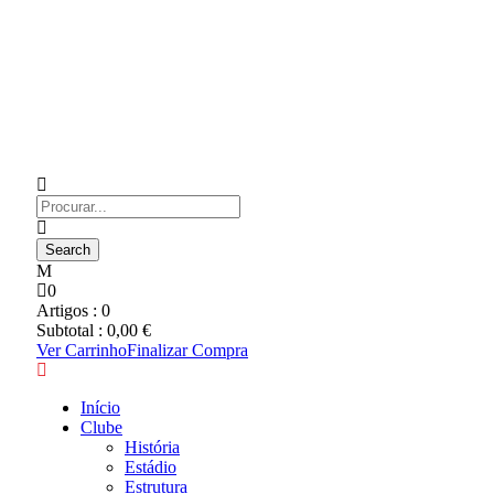
0
Artigos :
0
Subtotal :
0,00
€
Ver Carrinho
Finalizar Compra
Início
Clube
História
Estádio
Estrutura