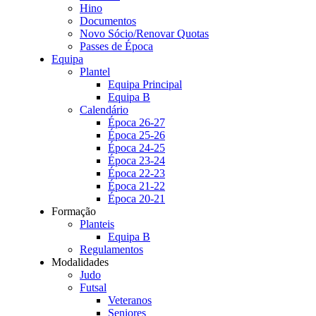
Hino
Documentos
Novo Sócio/Renovar Quotas
Passes de Época
Equipa
Plantel
Equipa Principal
Equipa B
Calendário
Época 26-27
Época 25-26
Época 24-25
Época 23-24
Época 22-23
Época 21-22
Época 20-21
Formação
Planteis
Equipa B
Regulamentos
Modalidades
Judo
Futsal
Veteranos
Seniores