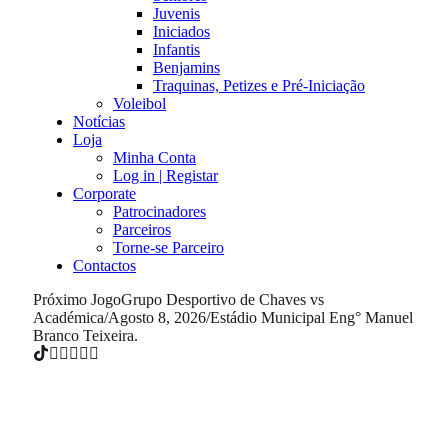
Juvenis
Iniciados
Infantis
Benjamins
Traquinas, Petizes e Pré-Iniciação
Voleibol
Notícias
Loja
Minha Conta
Log in | Registar
Corporate
Patrocinadores
Parceiros
Torne-se Parceiro
Contactos
Próximo Jogo
Grupo Desportivo de Chaves vs
Académica
/
Agosto 8, 2026
/
Estádio Municipal Eng° Manuel
Branco Teixeira.