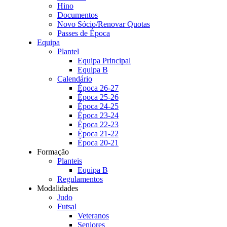
Hino
Documentos
Novo Sócio/Renovar Quotas
Passes de Época
Equipa
Plantel
Equipa Principal
Equipa B
Calendário
Época 26-27
Época 25-26
Época 24-25
Época 23-24
Época 22-23
Época 21-22
Época 20-21
Formação
Planteis
Equipa B
Regulamentos
Modalidades
Judo
Futsal
Veteranos
Seniores