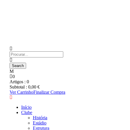
0
Artigos :
0
Subtotal :
0,00
€
Ver Carrinho
Finalizar Compra
Início
Clube
História
Estádio
Estrutura