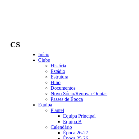
CS
Início
Clube
História
Estádio
Estrutura
Hino
Documentos
Novo Sócio/Renovar Quotas
Passes de Época
Equipa
Plantel
Equipa Principal
Equipa B
Calendário
Época 26-27
Época 25-26