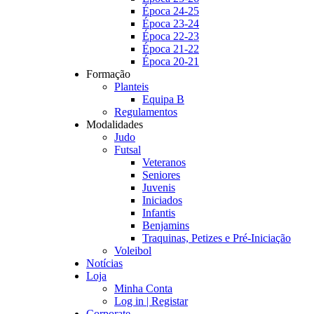
Época 24-25
Época 23-24
Época 22-23
Época 21-22
Época 20-21
Formação
Planteis
Equipa B
Regulamentos
Modalidades
Judo
Futsal
Veteranos
Seniores
Juvenis
Iniciados
Infantis
Benjamins
Traquinas, Petizes e Pré-Iniciação
Voleibol
Notícias
Loja
Minha Conta
Log in | Registar
Corporate