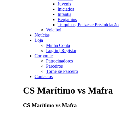
Juvenis
Iniciados
Infantis
Benjamins
Traquinas, Petizes e Pré-Iniciação
Voleibol
Notícias
Loja
Minha Conta
Log in | Registar
Corporate
Patrocinadores
Parceiros
Torne-se Parceiro
Contactos
CS Marítimo vs Mafra
CS Marítimo vs Mafra