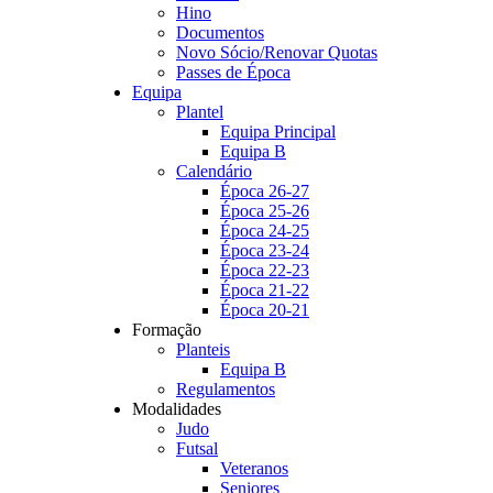
Hino
Documentos
Novo Sócio/Renovar Quotas
Passes de Época
Equipa
Plantel
Equipa Principal
Equipa B
Calendário
Época 26-27
Época 25-26
Época 24-25
Época 23-24
Época 22-23
Época 21-22
Época 20-21
Formação
Planteis
Equipa B
Regulamentos
Modalidades
Judo
Futsal
Veteranos
Seniores