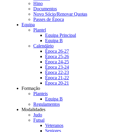
Hino
Documentos
Novo Sócio/Renovar Quotas
Passes de Época
Equipa
Plantel
Equipa Principal
Equipa B
Calendário
Época 26-27
Época 25-26
Época 24-25
Época 23-24
Época 22-23
Época 21-22
Época 20-21
Formação
Planteis
Equipa B
Regulamentos
Modalidades
Judo
Futsal
Veteranos
Seniores