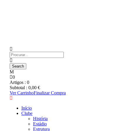
0
Artigos :
0
Subtotal :
0,00
€
Ver Carrinho
Finalizar Compra
Início
Clube
História
Estádio
Estrutura