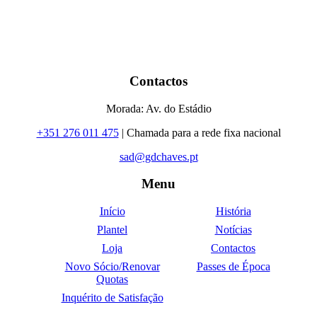
Contactos
Morada: Av. do Estádio
+351 276 011 475
| Chamada para a rede fixa nacional
sad@gdchaves.pt
Menu
Início
História
Plantel
Notícias
Loja
Contactos
Novo Sócio/Renovar
Passes de Época
Quotas
Inquérito de Satisfação