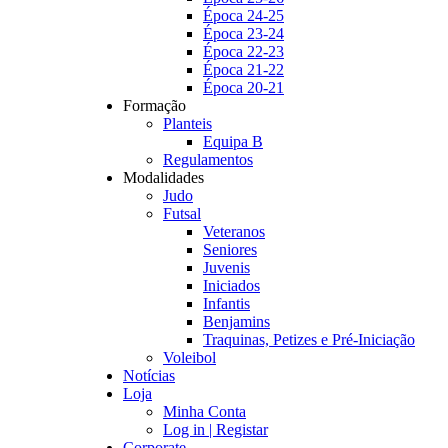
Época 24-25
Época 23-24
Época 22-23
Época 21-22
Época 20-21
Formação
Planteis
Equipa B
Regulamentos
Modalidades
Judo
Futsal
Veteranos
Seniores
Juvenis
Iniciados
Infantis
Benjamins
Traquinas, Petizes e Pré-Iniciação
Voleibol
Notícias
Loja
Minha Conta
Log in | Registar
Corporate