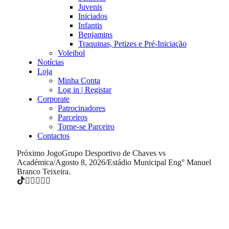
Juvenis
Iniciados
Infantis
Benjamins
Traquinas, Petizes e Pré-Iniciação
Voleibol
Notícias
Loja
Minha Conta
Log in | Registar
Corporate
Patrocinadores
Parceiros
Torne-se Parceiro
Contactos
Próximo Jogo
Grupo Desportivo de Chaves vs
Académica
/
Agosto 8, 2026
/
Estádio Municipal Eng° Manuel
Branco Teixeira.