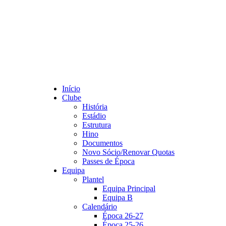
Início
Clube
História
Estádio
Estrutura
Hino
Documentos
Novo Sócio/Renovar Quotas
Passes de Época
Equipa
Plantel
Equipa Principal
Equipa B
Calendário
Época 26-27
Época 25-26