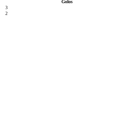
Golos
3
2