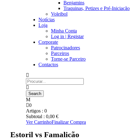
Benjamins
Traquinas, Petizes e Pré-Iniciação
Voleibol
Notícias
Loja
Minha Conta
Log in | Registar
Corporate
Patrocinadores
Parceiros
Torne-se Parceiro
Contactos
0
Artigos :
0
Subtotal :
0,00
€
Ver Carrinho
Finalizar Compra
Estoril vs Famalicão