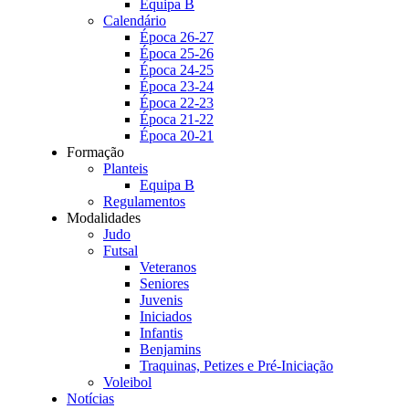
Equipa B
Calendário
Época 26-27
Época 25-26
Época 24-25
Época 23-24
Época 22-23
Época 21-22
Época 20-21
Formação
Planteis
Equipa B
Regulamentos
Modalidades
Judo
Futsal
Veteranos
Seniores
Juvenis
Iniciados
Infantis
Benjamins
Traquinas, Petizes e Pré-Iniciação
Voleibol
Notícias