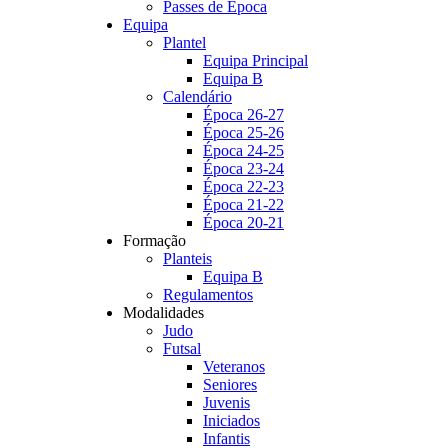
Passes de Época
Equipa
Plantel
Equipa Principal
Equipa B
Calendário
Época 26-27
Época 25-26
Época 24-25
Época 23-24
Época 22-23
Época 21-22
Época 20-21
Formação
Planteis
Equipa B
Regulamentos
Modalidades
Judo
Futsal
Veteranos
Seniores
Juvenis
Iniciados
Infantis