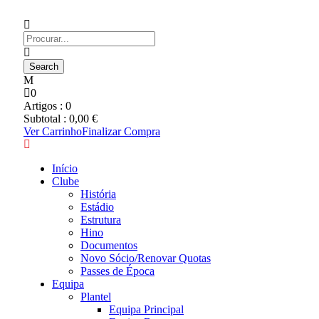
0
Artigos :
0
Subtotal :
0,00
€
Ver Carrinho
Finalizar Compra
Início
Clube
História
Estádio
Estrutura
Hino
Documentos
Novo Sócio/Renovar Quotas
Passes de Época
Equipa
Plantel
Equipa Principal