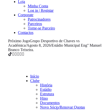
Loja
Minha Conta
Log in | Registar
Corporate
Patrocinadores
Parceiros
Torne-se Parceiro
Contactos
Próximo Jogo
Grupo Desportivo de Chaves vs
Académica
/
Agosto 8, 2026
/
Estádio Municipal Eng° Manuel
Branco Teixeira.
Início
Clube
História
Estádio
Estrutura
Hino
Documentos
Novo Sócio/Renovar Quotas