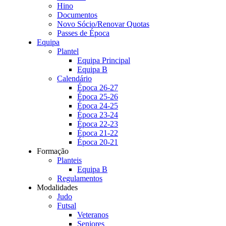
Hino
Documentos
Novo Sócio/Renovar Quotas
Passes de Época
Equipa
Plantel
Equipa Principal
Equipa B
Calendário
Época 26-27
Época 25-26
Época 24-25
Época 23-24
Época 22-23
Época 21-22
Época 20-21
Formação
Planteis
Equipa B
Regulamentos
Modalidades
Judo
Futsal
Veteranos
Seniores