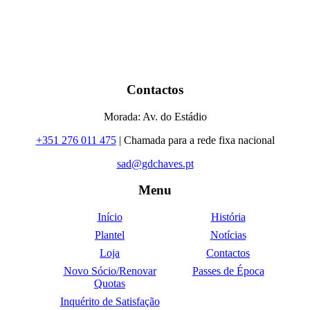
Contactos
Morada: Av. do Estádio
+351 276 011 475
| Chamada para a rede fixa nacional
sad@gdchaves.pt
Menu
Início
História
Plantel
Notícias
Loja
Contactos
Novo Sócio/Renovar
Passes de Época
Quotas
Inquérito de Satisfação