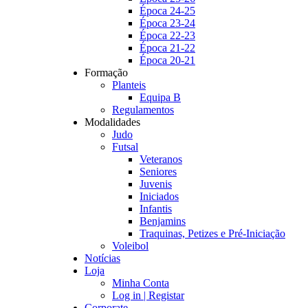
Época 24-25
Época 23-24
Época 22-23
Época 21-22
Época 20-21
Formação
Planteis
Equipa B
Regulamentos
Modalidades
Judo
Futsal
Veteranos
Seniores
Juvenis
Iniciados
Infantis
Benjamins
Traquinas, Petizes e Pré-Iniciação
Voleibol
Notícias
Loja
Minha Conta
Log in | Registar
Corporate