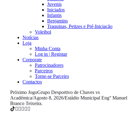
Juvenis
Iniciados
Infantis
Benjamins
Traquinas, Petizes e Pré-Iniciação
Voleibol
Notícias
Loja
Minha Conta
Log in | Registar
Corporate
Patrocinadores
Parceiros
Torne-se Parceiro
Contactos
Próximo Jogo
Grupo Desportivo de Chaves vs
Académica
/
Agosto 8, 2026
/
Estádio Municipal Eng° Manuel
Branco Teixeira.