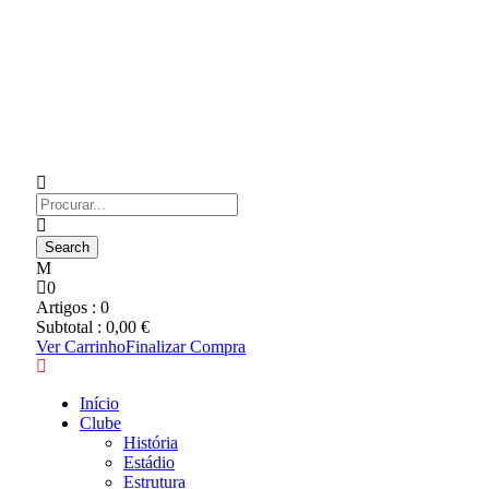
0
Artigos :
0
Subtotal :
0,00
€
Ver Carrinho
Finalizar Compra
Início
Clube
História
Estádio
Estrutura