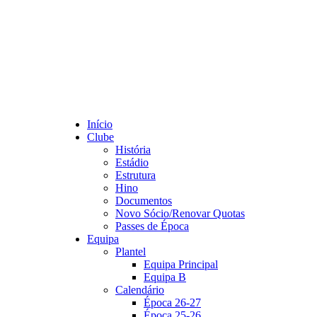
Início
Clube
História
Estádio
Estrutura
Hino
Documentos
Novo Sócio/Renovar Quotas
Passes de Época
Equipa
Plantel
Equipa Principal
Equipa B
Calendário
Época 26-27
Época 25-26