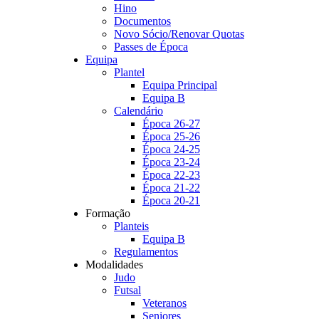
Hino
Documentos
Novo Sócio/Renovar Quotas
Passes de Época
Equipa
Plantel
Equipa Principal
Equipa B
Calendário
Época 26-27
Época 25-26
Época 24-25
Época 23-24
Época 22-23
Época 21-22
Época 20-21
Formação
Planteis
Equipa B
Regulamentos
Modalidades
Judo
Futsal
Veteranos
Seniores