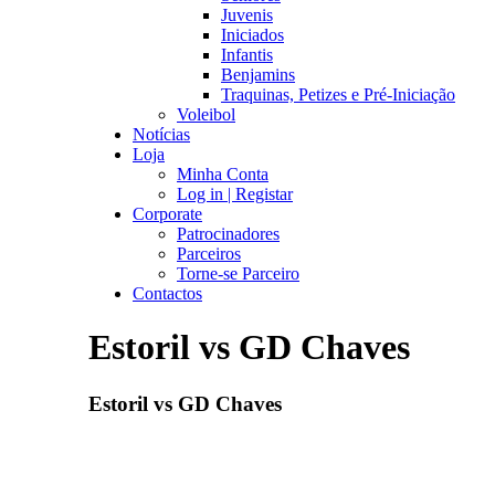
Juvenis
Iniciados
Infantis
Benjamins
Traquinas, Petizes e Pré-Iniciação
Voleibol
Notícias
Loja
Minha Conta
Log in | Registar
Corporate
Patrocinadores
Parceiros
Torne-se Parceiro
Contactos
Estoril vs GD Chaves
Estoril vs GD Chaves