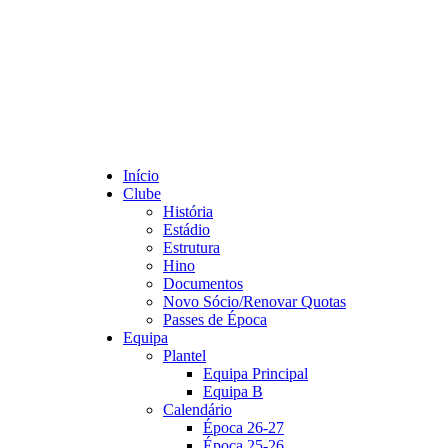
Início
Clube
História
Estádio
Estrutura
Hino
Documentos
Novo Sócio/Renovar Quotas
Passes de Época
Equipa
Plantel
Equipa Principal
Equipa B
Calendário
Época 26-27
Época 25-26