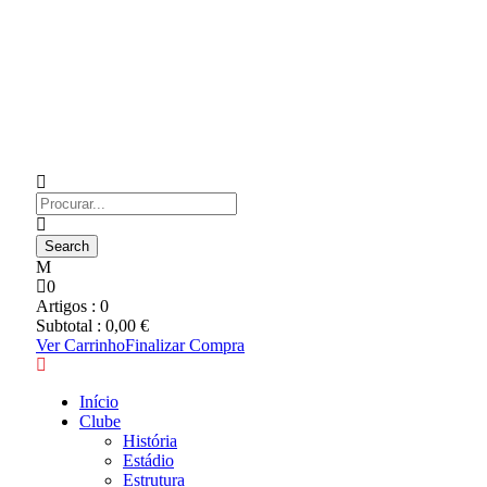
0
Artigos :
0
Subtotal :
0,00
€
Ver Carrinho
Finalizar Compra
Início
Clube
História
Estádio
Estrutura