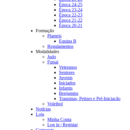
Época 24-25
Época 23-24
Época 22-23
Época 21-22
Época 20-21
Formação
Planteis
Equipa B
Regulamentos
Modalidades
Judo
Futsal
Veteranos
Seniores
Juvenis
Iniciados
Infantis
Benjamins
Traquinas, Petizes e Pré-Iniciação
Voleibol
Notícias
Loja
Minha Conta
Log in | Registar
Corporate