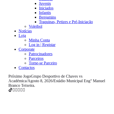
Juvenis
Iniciados
Infantis
Benjamins
Traquinas, Petizes e Pré-Iniciação
Voleibol
Notícias
Loja
Minha Conta
Log in | Registar
Corporate
Patrocinadores
Parceiros
Torne-se Parceiro
Contactos
Próximo Jogo
Grupo Desportivo de Chaves vs
Académica
/
Agosto 8, 2026
/
Estádio Municipal Eng° Manuel
Branco Teixeira.