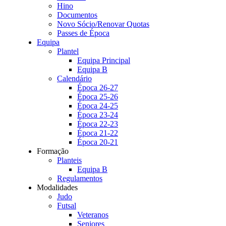
Hino
Documentos
Novo Sócio/Renovar Quotas
Passes de Época
Equipa
Plantel
Equipa Principal
Equipa B
Calendário
Época 26-27
Época 25-26
Época 24-25
Época 23-24
Época 22-23
Época 21-22
Época 20-21
Formação
Planteis
Equipa B
Regulamentos
Modalidades
Judo
Futsal
Veteranos
Seniores