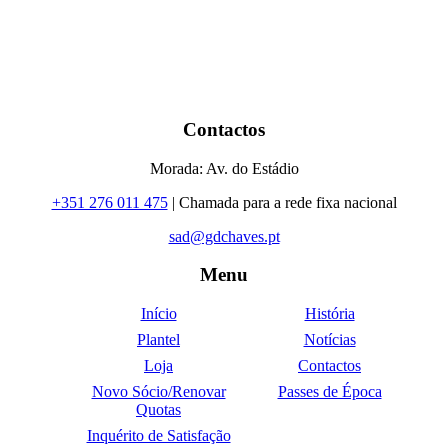
Contactos
Morada: Av. do Estádio
+351 276 011 475
| Chamada para a rede fixa nacional
sad@gdchaves.pt
Menu
Início
História
Plantel
Notícias
Loja
Contactos
Novo Sócio/Renovar
Passes de Época
Quotas
Inquérito de Satisfação