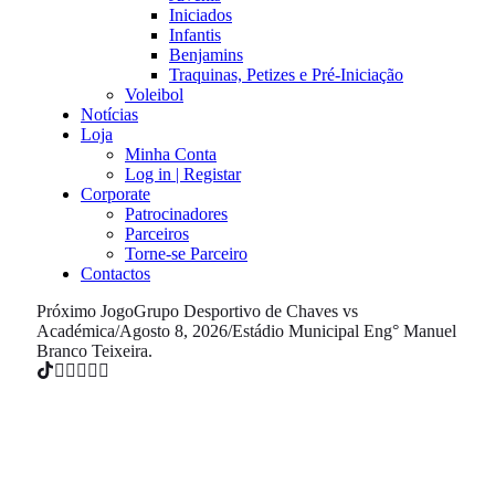
Iniciados
Infantis
Benjamins
Traquinas, Petizes e Pré-Iniciação
Voleibol
Notícias
Loja
Minha Conta
Log in | Registar
Corporate
Patrocinadores
Parceiros
Torne-se Parceiro
Contactos
Próximo Jogo
Grupo Desportivo de Chaves vs
Académica
/
Agosto 8, 2026
/
Estádio Municipal Eng° Manuel
Branco Teixeira.