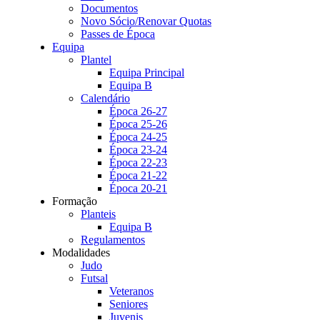
Documentos
Novo Sócio/Renovar Quotas
Passes de Época
Equipa
Plantel
Equipa Principal
Equipa B
Calendário
Época 26-27
Época 25-26
Época 24-25
Época 23-24
Época 22-23
Época 21-22
Época 20-21
Formação
Planteis
Equipa B
Regulamentos
Modalidades
Judo
Futsal
Veteranos
Seniores
Juvenis