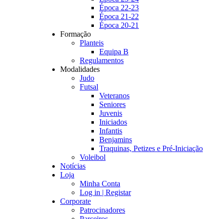
Época 22-23
Época 21-22
Época 20-21
Formação
Planteis
Equipa B
Regulamentos
Modalidades
Judo
Futsal
Veteranos
Seniores
Juvenis
Iniciados
Infantis
Benjamins
Traquinas, Petizes e Pré-Iniciação
Voleibol
Notícias
Loja
Minha Conta
Log in | Registar
Corporate
Patrocinadores
Parceiros