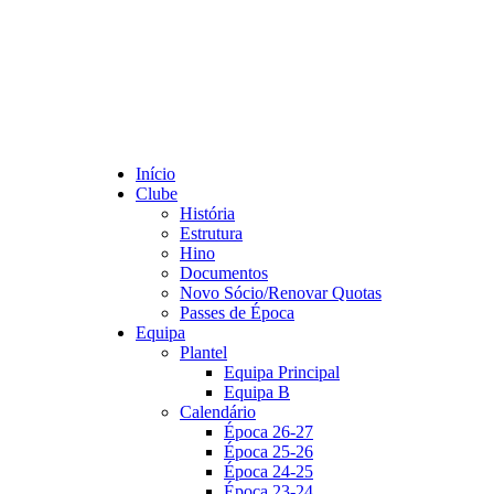
Início
Clube
História
Estrutura
Hino
Documentos
Novo Sócio/Renovar Quotas
Passes de Época
Equipa
Plantel
Equipa Principal
Equipa B
Calendário
Época 26-27
Época 25-26
Época 24-25
Época 23-24