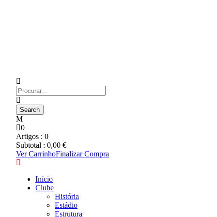
0
Artigos :
0
Subtotal :
0,00
€
Ver Carrinho
Finalizar Compra
Início
Clube
História
Estádio
Estrutura