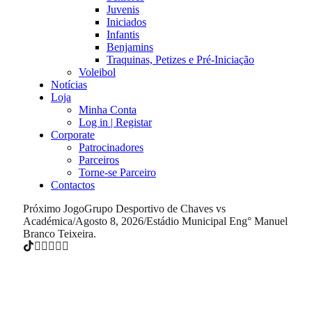
Juvenis
Iniciados
Infantis
Benjamins
Traquinas, Petizes e Pré-Iniciação
Voleibol
Notícias
Loja
Minha Conta
Log in | Registar
Corporate
Patrocinadores
Parceiros
Torne-se Parceiro
Contactos
Próximo Jogo
Grupo Desportivo de Chaves vs
Académica
/
Agosto 8, 2026
/
Estádio Municipal Eng° Manuel
Branco Teixeira.