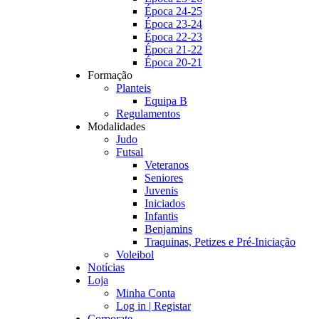
Época 24-25
Época 23-24
Época 22-23
Época 21-22
Época 20-21
Formação
Planteis
Equipa B
Regulamentos
Modalidades
Judo
Futsal
Veteranos
Seniores
Juvenis
Iniciados
Infantis
Benjamins
Traquinas, Petizes e Pré-Iniciação
Voleibol
Notícias
Loja
Minha Conta
Log in | Registar
Corporate