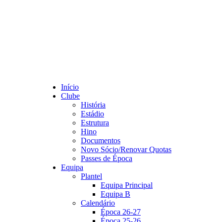
Início
Clube
História
Estádio
Estrutura
Hino
Documentos
Novo Sócio/Renovar Quotas
Passes de Época
Equipa
Plantel
Equipa Principal
Equipa B
Calendário
Época 26-27
Época 25-26