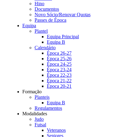
Hino
Documentos
Novo Sócio/Renovar Quotas
Passes de Época
Equipa
Plantel
Equipa Principal
Equipa B
Calendário
Época 26-27
Época 25-26
Época 24-25
Época 23-24
Época 22-23
Época 21-22
Época 20-21
Formação
Planteis
Equipa B
Regulamentos
Modalidades
Judo
Futsal
Veteranos
Seniores