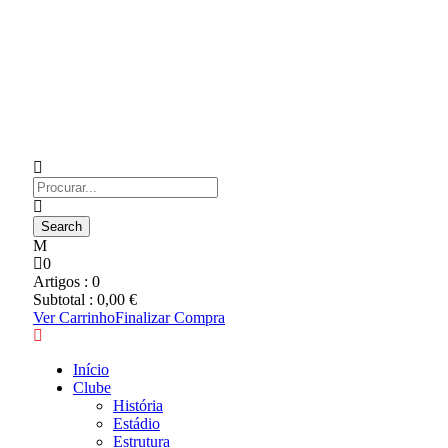
0
Artigos :
0
Subtotal :
0,00
€
Ver Carrinho
Finalizar Compra
Início
Clube
História
Estádio
Estrutura