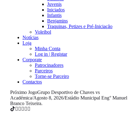
Juvenis
Iniciados
Infantis
Benjamins
Traquinas, Petizes e Pré-Iniciação
Voleibol
Notícias
Loja
Minha Conta
Log in | Registar
Corporate
Patrocinadores
Parceiros
Torne-se Parceiro
Contactos
Próximo Jogo
Grupo Desportivo de Chaves vs
Académica
/
Agosto 8, 2026
/
Estádio Municipal Eng° Manuel
Branco Teixeira.