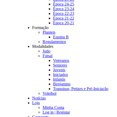
Época 24-25
Época 23-24
Época 22-23
Época 21-22
Época 20-21
Formação
Planteis
Equipa B
Regulamentos
Modalidades
Judo
Futsal
Veteranos
Seniores
Juvenis
Iniciados
Infantis
Benjamins
Traquinas, Petizes e Pré-Iniciação
Voleibol
Notícias
Loja
Minha Conta
Log in | Registar
Corporate