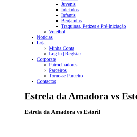
Juvenis
Iniciados
Infantis
Benjamins
Traquinas, Petizes e Pré-Iniciação
Voleibol
Notícias
Loja
Minha Conta
Log in | Registar
Corporate
Patrocinadores
Parceiros
Torne-se Parceiro
Contactos
Estrela da Amadora vs Esto
Estrela da Amadora vs Estoril