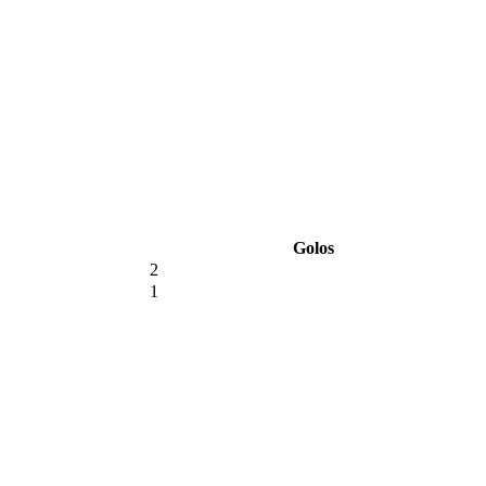
Golos
2
1