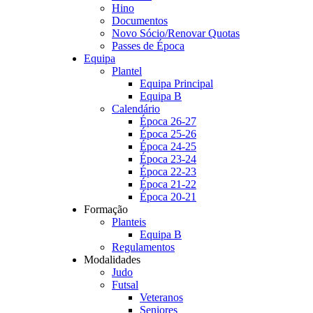
Hino
Documentos
Novo Sócio/Renovar Quotas
Passes de Época
Equipa
Plantel
Equipa Principal
Equipa B
Calendário
Época 26-27
Época 25-26
Época 24-25
Época 23-24
Época 22-23
Época 21-22
Época 20-21
Formação
Planteis
Equipa B
Regulamentos
Modalidades
Judo
Futsal
Veteranos
Seniores