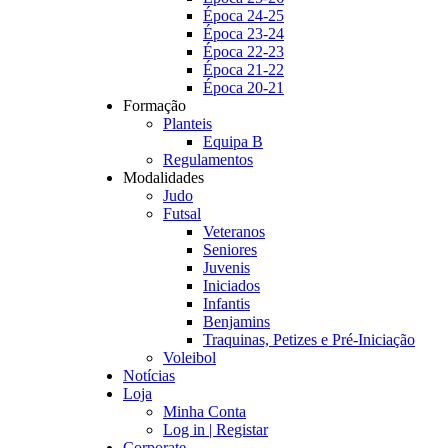
Época 24-25
Época 23-24
Época 22-23
Época 21-22
Época 20-21
Formação
Planteis
Equipa B
Regulamentos
Modalidades
Judo
Futsal
Veteranos
Seniores
Juvenis
Iniciados
Infantis
Benjamins
Traquinas, Petizes e Pré-Iniciação
Voleibol
Notícias
Loja
Minha Conta
Log in | Registar
Corporate