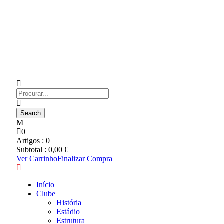
0
Artigos :
0
Subtotal :
0,00
€
Ver Carrinho
Finalizar Compra
Início
Clube
História
Estádio
Estrutura