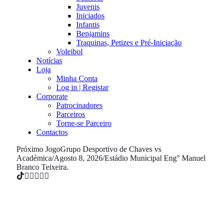
Juvenis
Iniciados
Infantis
Benjamins
Traquinas, Petizes e Pré-Iniciação
Voleibol
Notícias
Loja
Minha Conta
Log in | Registar
Corporate
Patrocinadores
Parceiros
Torne-se Parceiro
Contactos
Próximo Jogo
Grupo Desportivo de Chaves vs
Académica
/
Agosto 8, 2026
/
Estádio Municipal Eng° Manuel
Branco Teixeira.