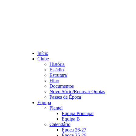
Início
Clube
História
Estádio
Estrutura
Hino
Documentos
Novo Sócio/Renovar Quotas
Passes de Época
Equipa
Plantel
Equipa Principal
Equipa B
Calendário
Época 26-27
Época 25-26