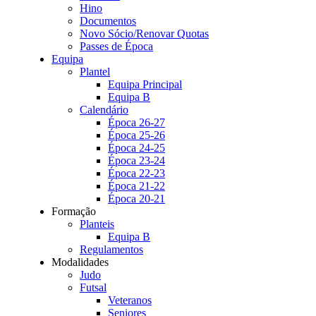
Hino
Documentos
Novo Sócio/Renovar Quotas
Passes de Época
Equipa
Plantel
Equipa Principal
Equipa B
Calendário
Época 26-27
Época 25-26
Época 24-25
Época 23-24
Época 22-23
Época 21-22
Época 20-21
Formação
Planteis
Equipa B
Regulamentos
Modalidades
Judo
Futsal
Veteranos
Seniores