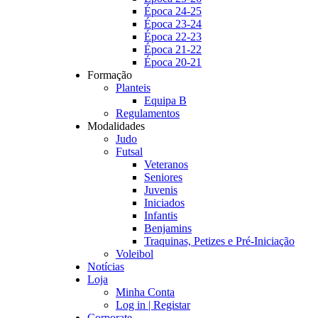
Época 24-25
Época 23-24
Época 22-23
Época 21-22
Época 20-21
Formação
Planteis
Equipa B
Regulamentos
Modalidades
Judo
Futsal
Veteranos
Seniores
Juvenis
Iniciados
Infantis
Benjamins
Traquinas, Petizes e Pré-Iniciação
Voleibol
Notícias
Loja
Minha Conta
Log in | Registar
Corporate