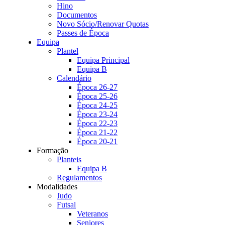
Hino
Documentos
Novo Sócio/Renovar Quotas
Passes de Época
Equipa
Plantel
Equipa Principal
Equipa B
Calendário
Época 26-27
Época 25-26
Época 24-25
Época 23-24
Época 22-23
Época 21-22
Época 20-21
Formação
Planteis
Equipa B
Regulamentos
Modalidades
Judo
Futsal
Veteranos
Seniores