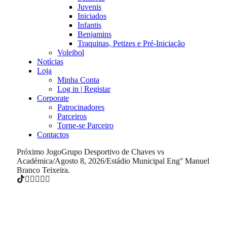
Juvenis
Iniciados
Infantis
Benjamins
Traquinas, Petizes e Pré-Iniciação
Voleibol
Notícias
Loja
Minha Conta
Log in | Registar
Corporate
Patrocinadores
Parceiros
Torne-se Parceiro
Contactos
Próximo Jogo
Grupo Desportivo de Chaves vs
Académica
/
Agosto 8, 2026
/
Estádio Municipal Eng° Manuel
Branco Teixeira.