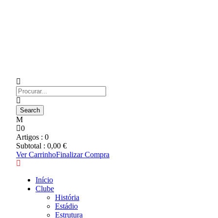
0
Artigos :
0
Subtotal :
0,00
€
Ver Carrinho
Finalizar Compra
Início
Clube
História
Estádio
Estrutura