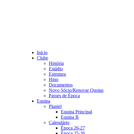
Início
Clube
História
Estádio
Estrutura
Hino
Documentos
Novo Sócio/Renovar Quotas
Passes de Época
Equipa
Plantel
Equipa Principal
Equipa B
Calendário
Época 26-27
Época 25-26