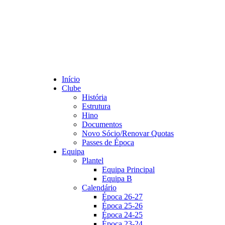
Início
Clube
História
Estrutura
Hino
Documentos
Novo Sócio/Renovar Quotas
Passes de Época
Equipa
Plantel
Equipa Principal
Equipa B
Calendário
Época 26-27
Época 25-26
Época 24-25
Época 23-24