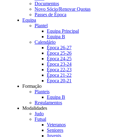
Documentos
Novo Sócio/Renovar Quotas
Passes de Época
Equipa
Plantel
Equipa Principal
Equipa B
Calendário
Época 26-27
Época 25-26
Época 24-25
Época 23-24
Época 22-23
Época 21-22
Época 20-21
Formação
Planteis
Equipa B
Regulamentos
Modalidades
Judo
Futsal
Veteranos
Seniores
Juvenis