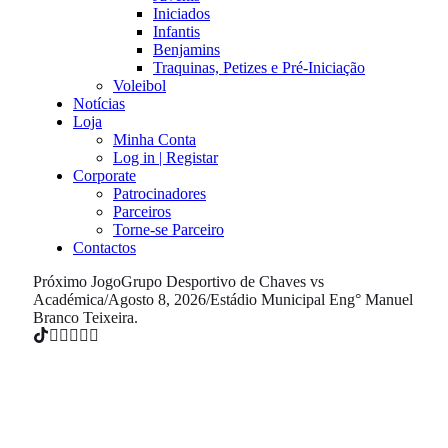
Iniciados
Infantis
Benjamins
Traquinas, Petizes e Pré-Iniciação
Voleibol
Notícias
Loja
Minha Conta
Log in | Registar
Corporate
Patrocinadores
Parceiros
Torne-se Parceiro
Contactos
Próximo Jogo
Grupo Desportivo de Chaves vs
Académica
/
Agosto 8, 2026
/
Estádio Municipal Eng° Manuel
Branco Teixeira.