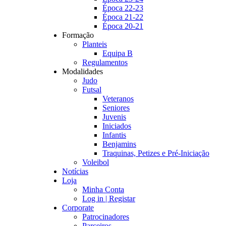
Época 22-23
Época 21-22
Época 20-21
Formação
Planteis
Equipa B
Regulamentos
Modalidades
Judo
Futsal
Veteranos
Seniores
Juvenis
Iniciados
Infantis
Benjamins
Traquinas, Petizes e Pré-Iniciação
Voleibol
Notícias
Loja
Minha Conta
Log in | Registar
Corporate
Patrocinadores
Parceiros