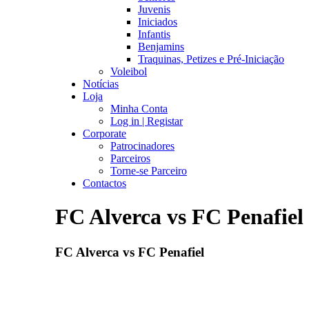
Juvenis
Iniciados
Infantis
Benjamins
Traquinas, Petizes e Pré-Iniciação
Voleibol
Notícias
Loja
Minha Conta
Log in | Registar
Corporate
Patrocinadores
Parceiros
Torne-se Parceiro
Contactos
FC Alverca vs FC Penafiel
FC Alverca vs FC Penafiel