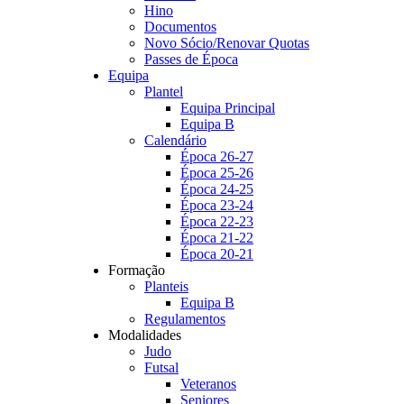
Hino
Documentos
Novo Sócio/Renovar Quotas
Passes de Época
Equipa
Plantel
Equipa Principal
Equipa B
Calendário
Época 26-27
Época 25-26
Época 24-25
Época 23-24
Época 22-23
Época 21-22
Época 20-21
Formação
Planteis
Equipa B
Regulamentos
Modalidades
Judo
Futsal
Veteranos
Seniores