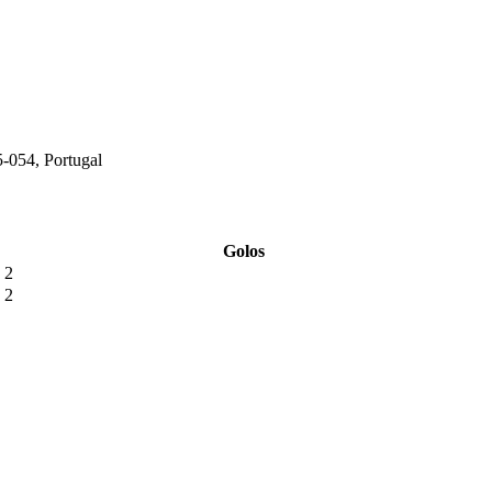
5-054, Portugal
Golos
2
2