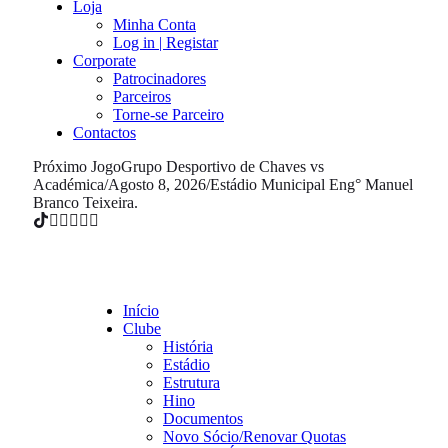
Loja
Minha Conta
Log in | Registar
Corporate
Patrocinadores
Parceiros
Torne-se Parceiro
Contactos
Próximo Jogo
Grupo Desportivo de Chaves vs
Académica
/
Agosto 8, 2026
/
Estádio Municipal Eng° Manuel
Branco Teixeira.
Início
Clube
História
Estádio
Estrutura
Hino
Documentos
Novo Sócio/Renovar Quotas