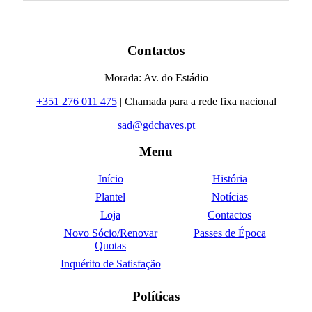
Contactos
Morada: Av. do Estádio
+351 276 011 475
| Chamada para a rede fixa nacional
sad@gdchaves.pt
Menu
Início
História
Plantel
Notícias
Loja
Contactos
Novo Sócio/Renovar
Passes de Época
Quotas
Inquérito de Satisfação
Políticas