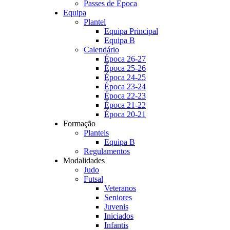
Passes de Época
Equipa
Plantel
Equipa Principal
Equipa B
Calendário
Época 26-27
Época 25-26
Época 24-25
Época 23-24
Época 22-23
Época 21-22
Época 20-21
Formação
Planteis
Equipa B
Regulamentos
Modalidades
Judo
Futsal
Veteranos
Seniores
Juvenis
Iniciados
Infantis