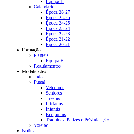
Equipa B
Calendário
Época 26-27
Época 25-26
Época 24-25
Época 23-24
Época 22-23
Época 21-22
Época 20-21
Formação
Planteis
Equipa B
Regulamentos
Modalidades
Judo
Futsal
Veteranos
Seniores
Juvenis
Iniciados
Infantis
Benjamins
Traquinas, Petizes e Pré-Iniciação
Voleibol
Notícias