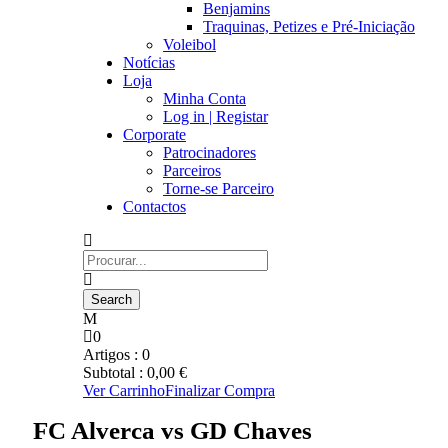
Benjamins
Traquinas, Petizes e Pré-Iniciação
Voleibol
Notícias
Loja
Minha Conta
Log in | Registar
Corporate
Patrocinadores
Parceiros
Torne-se Parceiro
Contactos
0
Artigos :
0
Subtotal :
0,00
€
Ver Carrinho
Finalizar Compra
FC Alverca vs GD Chaves