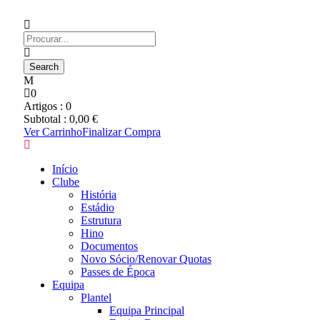
0
Artigos :
0
Subtotal :
0,00
€
Ver Carrinho
Finalizar Compra
Início
Clube
História
Estádio
Estrutura
Hino
Documentos
Novo Sócio/Renovar Quotas
Passes de Época
Equipa
Plantel
Equipa Principal