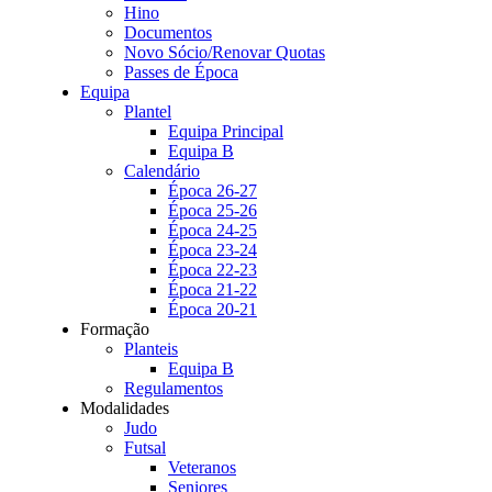
Hino
Documentos
Novo Sócio/Renovar Quotas
Passes de Época
Equipa
Plantel
Equipa Principal
Equipa B
Calendário
Época 26-27
Época 25-26
Época 24-25
Época 23-24
Época 22-23
Época 21-22
Época 20-21
Formação
Planteis
Equipa B
Regulamentos
Modalidades
Judo
Futsal
Veteranos
Seniores