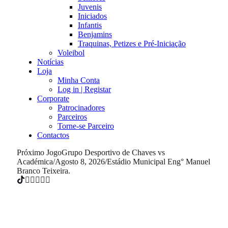
Juvenis
Iniciados
Infantis
Benjamins
Traquinas, Petizes e Pré-Iniciação
Voleibol
Notícias
Loja
Minha Conta
Log in | Registar
Corporate
Patrocinadores
Parceiros
Torne-se Parceiro
Contactos
Próximo Jogo
Grupo Desportivo de Chaves vs
Académica
/
Agosto 8, 2026
/
Estádio Municipal Eng° Manuel
Branco Teixeira.