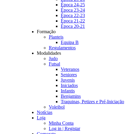
Época 24-25
Época 23-24
Época 22-23
Época 21-22
Época 20-21
Formação
Planteis
Equipa B
Regulamentos
Modalidades
Judo
Futsal
Veteranos
Seniores
Juvenis
Iniciados
Infantis
Benjamins
Traquinas, Petizes e Pré-Iniciação
Voleibol
Notícias
Loja
Minha Conta
Log in | Registar
Corporate