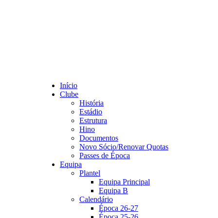
Início
Clube
História
Estádio
Estrutura
Hino
Documentos
Novo Sócio/Renovar Quotas
Passes de Época
Equipa
Plantel
Equipa Principal
Equipa B
Calendário
Época 26-27
Época 25-26