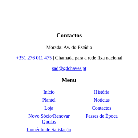
Contactos
Morada: Av. do Estádio
+351 276 011 475
| Chamada para a rede fixa nacional
sad@gdchaves.pt
Menu
Início
História
Plantel
Notícias
Loja
Contactos
Novo Sócio/Renovar
Passes de Época
Quotas
Inquérito de Satisfação