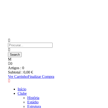
0
Artigos :
0
Subtotal :
0,00
€
Ver Carrinho
Finalizar Compra
Início
Clube
História
Estádio
Estrutura