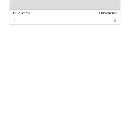
4
Oliveirense
0