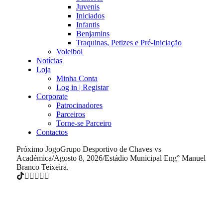
Juvenis
Iniciados
Infantis
Benjamins
Traquinas, Petizes e Pré-Iniciação
Voleibol
Notícias
Loja
Minha Conta
Log in | Registar
Corporate
Patrocinadores
Parceiros
Torne-se Parceiro
Contactos
Próximo Jogo
Grupo Desportivo de Chaves vs
Académica
/
Agosto 8, 2026
/
Estádio Municipal Eng° Manuel
Branco Teixeira.