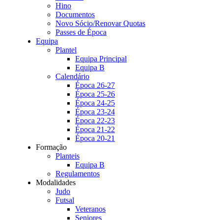
Hino
Documentos
Novo Sócio/Renovar Quotas
Passes de Época
Equipa
Plantel
Equipa Principal
Equipa B
Calendário
Época 26-27
Época 25-26
Época 24-25
Época 23-24
Época 22-23
Época 21-22
Época 20-21
Formação
Planteis
Equipa B
Regulamentos
Modalidades
Judo
Futsal
Veteranos
Seniores