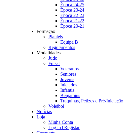
Época 24-25
Época 23-24
Época 22-23
Época 21-22
Época 20-21
Formação
Planteis
Equipa B
Regulamentos
Modalidades
Judo
Futsal
Veteranos
Seniores
Juvenis
Iniciados
Infantis
Benjamins
Traquinas, Petizes e Pré-Iniciação
Voleibol
Notícias
Loja
Minha Conta
Log in | Registar
Corporate