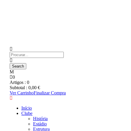
0
Artigos :
0
Subtotal :
0,00
€
Ver Carrinho
Finalizar Compra
Início
Clube
História
Estádio
Estrutura