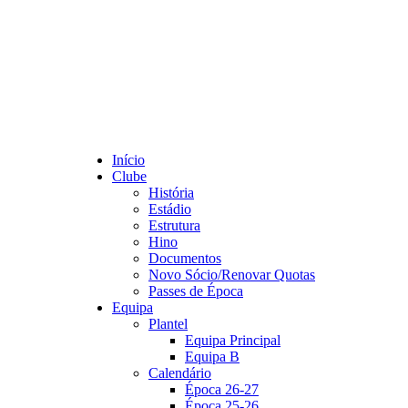
Início
Clube
História
Estádio
Estrutura
Hino
Documentos
Novo Sócio/Renovar Quotas
Passes de Época
Equipa
Plantel
Equipa Principal
Equipa B
Calendário
Época 26-27
Época 25-26