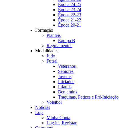
Época 24-25
Época 23-24
Época 22-23
Época 21-22
Época 20-21
Formação
Planteis
Equipa B
Regulamentos
Modalidades
Judo
Futsal
Veteranos
Seniores
Juvenis
Iniciados
Infantis
Benjamins
Traquinas, Petizes e Pré-Iniciação
Voleibol
Notícias
Loja
Minha Conta
Log in | Registar
Corporate