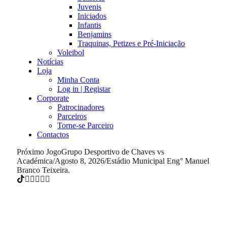
Juvenis
Iniciados
Infantis
Benjamins
Traquinas, Petizes e Pré-Iniciação
Voleibol
Notícias
Loja
Minha Conta
Log in | Registar
Corporate
Patrocinadores
Parceiros
Torne-se Parceiro
Contactos
Próximo Jogo
Grupo Desportivo de Chaves vs
Académica
/
Agosto 8, 2026
/
Estádio Municipal Eng° Manuel
Branco Teixeira.