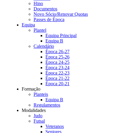
Hino
Documentos
Novo Sócio/Renovar Quotas
Passes de Época
Equipa
Plantel
Equipa Principal
Equipa B
Calendário
Época 26-27
Época 25-26
Época 24-25
Época 23-24
Época 22-23
Época 21-22
Época 20-21
Formação
Planteis
Equipa B
Regulamentos
Modalidades
Judo
Futsal
Veteranos
Seniores