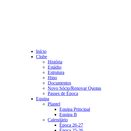
Início
Clube
História
Estádio
Estrutura
Hino
Documentos
Novo Sócio/Renovar Quotas
Passes de Época
Equipa
Plantel
Equipa Principal
Equipa B
Calendário
Época 26-27
Época 25-26