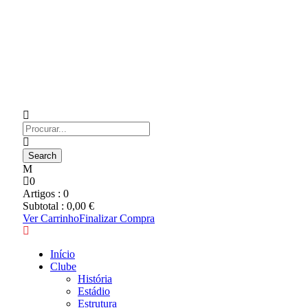
0
Artigos :
0
Subtotal :
0,00
€
Ver Carrinho
Finalizar Compra
Início
Clube
História
Estádio
Estrutura