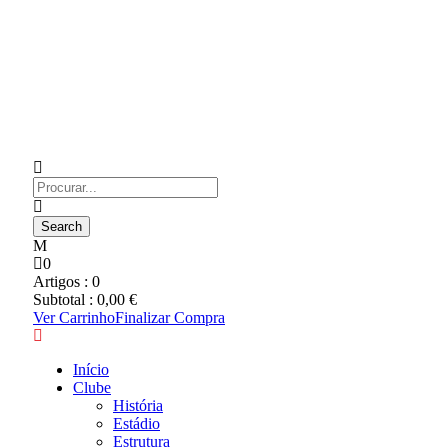
0
Artigos :
0
Subtotal :
0,00
€
Ver Carrinho
Finalizar Compra
Início
Clube
História
Estádio
Estrutura