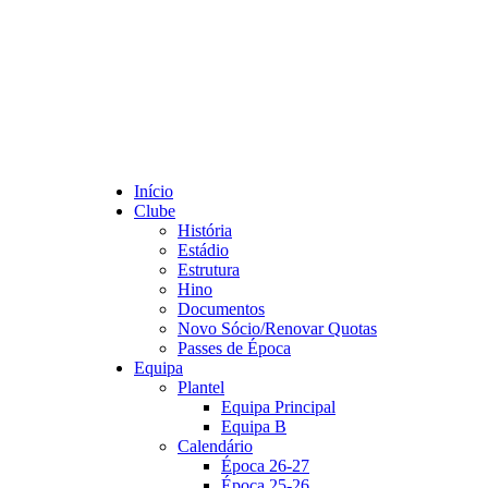
Início
Clube
História
Estádio
Estrutura
Hino
Documentos
Novo Sócio/Renovar Quotas
Passes de Época
Equipa
Plantel
Equipa Principal
Equipa B
Calendário
Época 26-27
Época 25-26