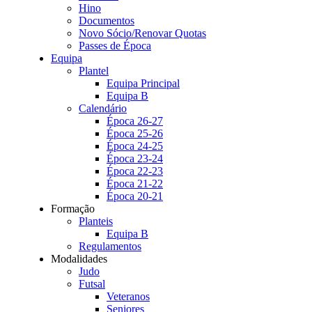
Hino
Documentos
Novo Sócio/Renovar Quotas
Passes de Época
Equipa
Plantel
Equipa Principal
Equipa B
Calendário
Época 26-27
Época 25-26
Época 24-25
Época 23-24
Época 22-23
Época 21-22
Época 20-21
Formação
Planteis
Equipa B
Regulamentos
Modalidades
Judo
Futsal
Veteranos
Seniores