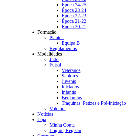
Época 24-25
Época 23-24
Época 22-23
Época 21-22
Época 20-21
Formação
Planteis
Equipa B
Regulamentos
Modalidades
Judo
Futsal
Veteranos
Seniores
Juvenis
Iniciados
Infantis
Benjamins
Traquinas, Petizes e Pré-Iniciação
Voleibol
Notícias
Loja
Minha Conta
Log in | Registar
Corporate