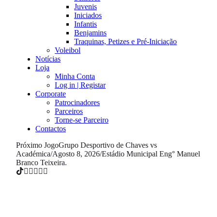
Juvenis
Iniciados
Infantis
Benjamins
Traquinas, Petizes e Pré-Iniciação
Voleibol
Notícias
Loja
Minha Conta
Log in | Registar
Corporate
Patrocinadores
Parceiros
Torne-se Parceiro
Contactos
Próximo Jogo
Grupo Desportivo de Chaves vs
Académica
/
Agosto 8, 2026
/
Estádio Municipal Eng° Manuel
Branco Teixeira.