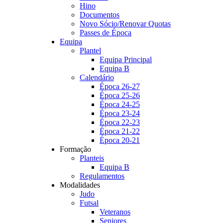
Hino
Documentos
Novo Sócio/Renovar Quotas
Passes de Época
Equipa
Plantel
Equipa Principal
Equipa B
Calendário
Época 26-27
Época 25-26
Época 24-25
Época 23-24
Época 22-23
Época 21-22
Época 20-21
Formação
Planteis
Equipa B
Regulamentos
Modalidades
Judo
Futsal
Veteranos
Seniores