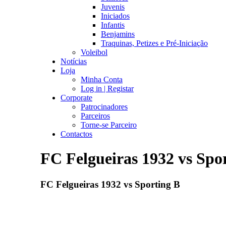
Juvenis
Iniciados
Infantis
Benjamins
Traquinas, Petizes e Pré-Iniciação
Voleibol
Notícias
Loja
Minha Conta
Log in | Registar
Corporate
Patrocinadores
Parceiros
Torne-se Parceiro
Contactos
FC Felgueiras 1932 vs Spo
FC Felgueiras 1932 vs Sporting B