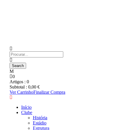
0
Artigos :
0
Subtotal :
0,00
€
Ver Carrinho
Finalizar Compra
Início
Clube
História
Estádio
Estrutura