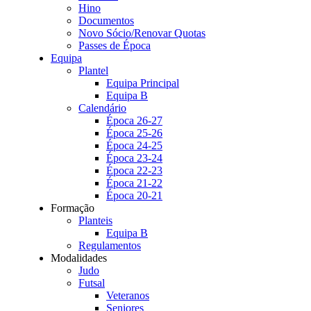
Hino
Documentos
Novo Sócio/Renovar Quotas
Passes de Época
Equipa
Plantel
Equipa Principal
Equipa B
Calendário
Época 26-27
Época 25-26
Época 24-25
Época 23-24
Época 22-23
Época 21-22
Época 20-21
Formação
Planteis
Equipa B
Regulamentos
Modalidades
Judo
Futsal
Veteranos
Seniores