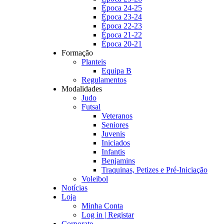
Época 24-25
Época 23-24
Época 22-23
Época 21-22
Época 20-21
Formação
Planteis
Equipa B
Regulamentos
Modalidades
Judo
Futsal
Veteranos
Seniores
Juvenis
Iniciados
Infantis
Benjamins
Traquinas, Petizes e Pré-Iniciação
Voleibol
Notícias
Loja
Minha Conta
Log in | Registar
Corporate