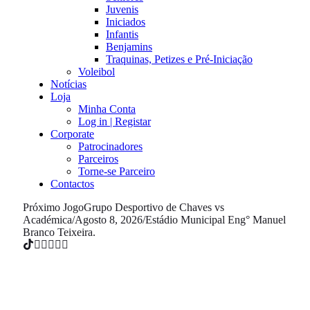
Juvenis
Iniciados
Infantis
Benjamins
Traquinas, Petizes e Pré-Iniciação
Voleibol
Notícias
Loja
Minha Conta
Log in | Registar
Corporate
Patrocinadores
Parceiros
Torne-se Parceiro
Contactos
Próximo Jogo
Grupo Desportivo de Chaves vs
Académica
/
Agosto 8, 2026
/
Estádio Municipal Eng° Manuel
Branco Teixeira.