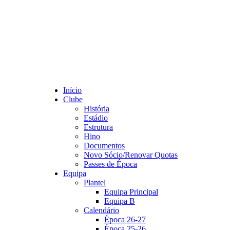
Início
Clube
História
Estádio
Estrutura
Hino
Documentos
Novo Sócio/Renovar Quotas
Passes de Época
Equipa
Plantel
Equipa Principal
Equipa B
Calendário
Época 26-27
Época 25-26