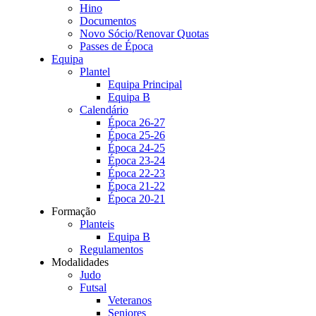
Hino
Documentos
Novo Sócio/Renovar Quotas
Passes de Época
Equipa
Plantel
Equipa Principal
Equipa B
Calendário
Época 26-27
Época 25-26
Época 24-25
Época 23-24
Época 22-23
Época 21-22
Época 20-21
Formação
Planteis
Equipa B
Regulamentos
Modalidades
Judo
Futsal
Veteranos
Seniores