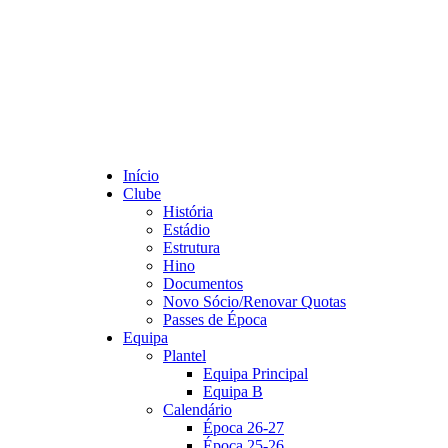
Início
Clube
História
Estádio
Estrutura
Hino
Documentos
Novo Sócio/Renovar Quotas
Passes de Época
Equipa
Plantel
Equipa Principal
Equipa B
Calendário
Época 26-27
Época 25-26