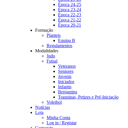
Época 24-25
Época 23-24
Época 22-23
Época 21-22
Época 20-21
Formação
Planteis
Equipa B
Regulamentos
Modalidades
Judo
Futsal
Veteranos
Seniores
Juvenis
Iniciados
Infantis
Benjamins
Traquinas, Petizes e Pré-Iniciação
Voleibol
Notícias
Loja
Minha Conta
Log in | Registar
Corporate