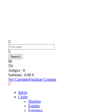
0
Artigos :
0
Subtotal :
0,00
€
Ver Carrinho
Finalizar Compra
Início
Clube
História
Estádio
Estrutura