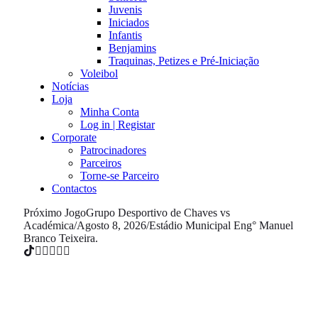
Juvenis
Iniciados
Infantis
Benjamins
Traquinas, Petizes e Pré-Iniciação
Voleibol
Notícias
Loja
Minha Conta
Log in | Registar
Corporate
Patrocinadores
Parceiros
Torne-se Parceiro
Contactos
Próximo Jogo
Grupo Desportivo de Chaves vs
Académica
/
Agosto 8, 2026
/
Estádio Municipal Eng° Manuel
Branco Teixeira.