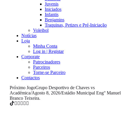
Juvenis
Iniciados
Infantis
Benjamins
Traquinas, Petizes e Pré-Iniciação
Voleibol
Notícias
Loja
Minha Conta
Log in | Registar
Corporate
Patrocinadores
Parceiros
Torne-se Parceiro
Contactos
Próximo Jogo
Grupo Desportivo de Chaves vs
Académica
/
Agosto 8, 2026
/
Estádio Municipal Eng° Manuel
Branco Teixeira.