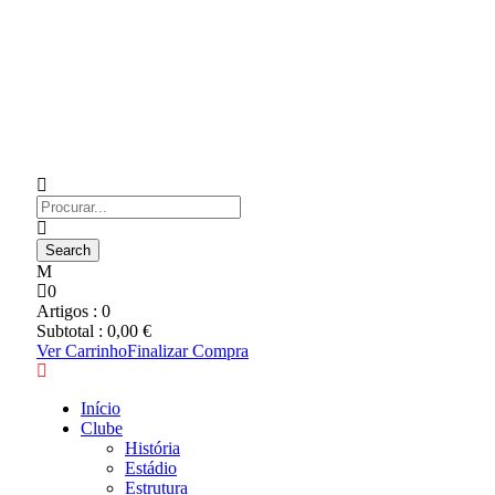
0
Artigos :
0
Subtotal :
0,00
€
Ver Carrinho
Finalizar Compra
Início
Clube
História
Estádio
Estrutura