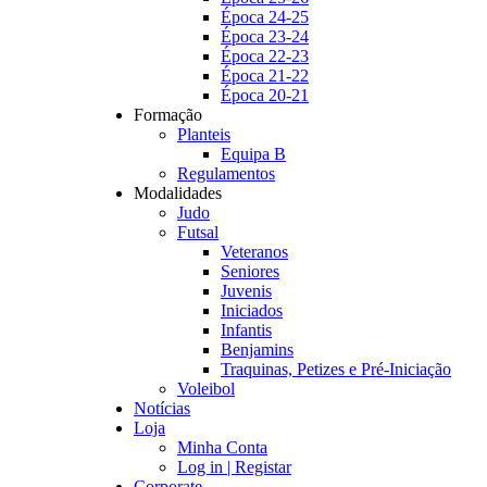
Época 24-25
Época 23-24
Época 22-23
Época 21-22
Época 20-21
Formação
Planteis
Equipa B
Regulamentos
Modalidades
Judo
Futsal
Veteranos
Seniores
Juvenis
Iniciados
Infantis
Benjamins
Traquinas, Petizes e Pré-Iniciação
Voleibol
Notícias
Loja
Minha Conta
Log in | Registar
Corporate