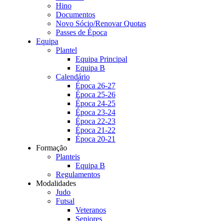
Hino
Documentos
Novo Sócio/Renovar Quotas
Passes de Época
Equipa
Plantel
Equipa Principal
Equipa B
Calendário
Época 26-27
Época 25-26
Época 24-25
Época 23-24
Época 22-23
Época 21-22
Época 20-21
Formação
Planteis
Equipa B
Regulamentos
Modalidades
Judo
Futsal
Veteranos
Seniores