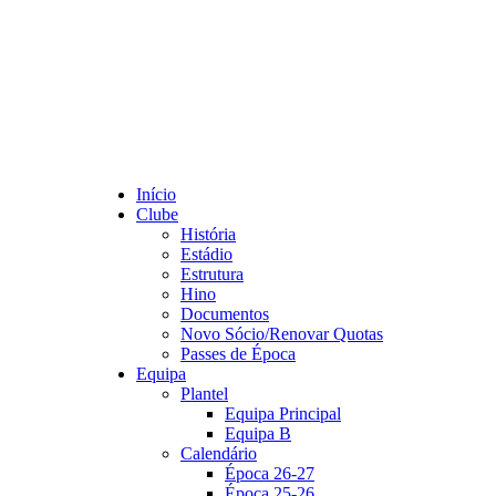
Início
Clube
História
Estádio
Estrutura
Hino
Documentos
Novo Sócio/Renovar Quotas
Passes de Época
Equipa
Plantel
Equipa Principal
Equipa B
Calendário
Época 26-27
Época 25-26