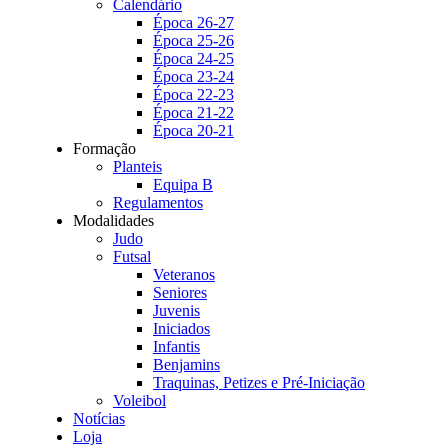
Calendário
Época 26-27
Época 25-26
Época 24-25
Época 23-24
Época 22-23
Época 21-22
Época 20-21
Formação
Planteis
Equipa B
Regulamentos
Modalidades
Judo
Futsal
Veteranos
Seniores
Juvenis
Iniciados
Infantis
Benjamins
Traquinas, Petizes e Pré-Iniciação
Voleibol
Notícias
Loja