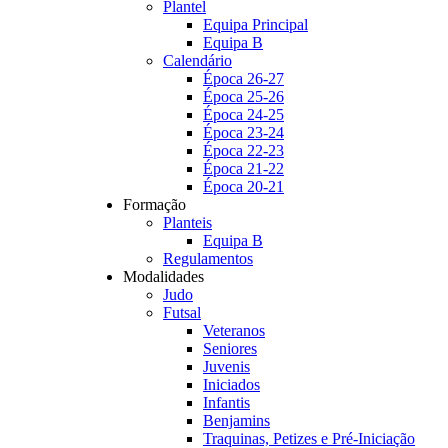
Plantel
Equipa Principal
Equipa B
Calendário
Época 26-27
Época 25-26
Época 24-25
Época 23-24
Época 22-23
Época 21-22
Época 20-21
Formação
Planteis
Equipa B
Regulamentos
Modalidades
Judo
Futsal
Veteranos
Seniores
Juvenis
Iniciados
Infantis
Benjamins
Traquinas, Petizes e Pré-Iniciação