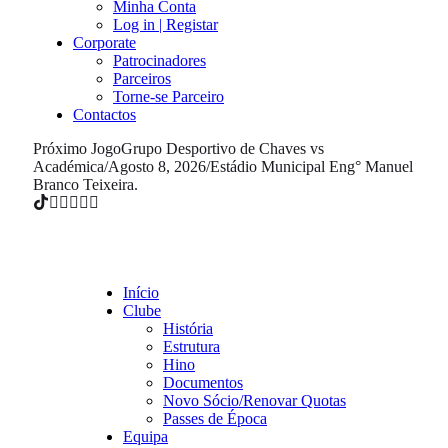
Minha Conta
Log in | Registar
Corporate
Patrocinadores
Parceiros
Torne-se Parceiro
Contactos
Próximo Jogo
Grupo Desportivo de Chaves vs
Académica
/
Agosto 8, 2026
/
Estádio Municipal Eng° Manuel
Branco Teixeira.
Início
Clube
História
Estrutura
Hino
Documentos
Novo Sócio/Renovar Quotas
Passes de Época
Equipa