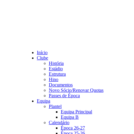
Início
Clube
História
Estádio
Estrutura
Hino
Documentos
Novo Sócio/Renovar Quotas
Passes de Época
Equipa
Plantel
Equipa Principal
Equipa B
Calendário
Época 26-27
Época 25-26