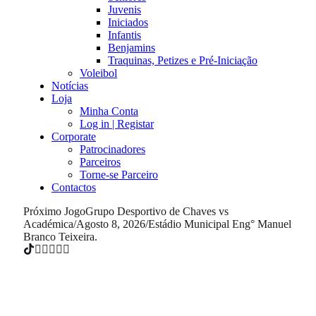
Juvenis
Iniciados
Infantis
Benjamins
Traquinas, Petizes e Pré-Iniciação
Voleibol
Notícias
Loja
Minha Conta
Log in | Registar
Corporate
Patrocinadores
Parceiros
Torne-se Parceiro
Contactos
Próximo Jogo
Grupo Desportivo de Chaves vs
Académica
/
Agosto 8, 2026
/
Estádio Municipal Eng° Manuel
Branco Teixeira.