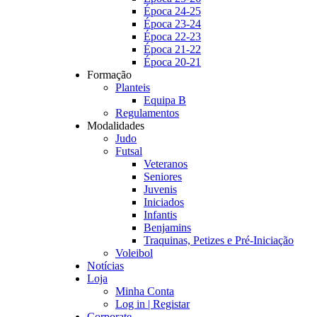
Época 24-25
Época 23-24
Época 22-23
Época 21-22
Época 20-21
Formação
Planteis
Equipa B
Regulamentos
Modalidades
Judo
Futsal
Veteranos
Seniores
Juvenis
Iniciados
Infantis
Benjamins
Traquinas, Petizes e Pré-Iniciação
Voleibol
Notícias
Loja
Minha Conta
Log in | Registar
Corporate