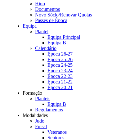
Hino
Documentos
Novo Sócio/Renovar Quotas
Passes de Época
Equipa
Plantel
Equipa Principal
Equipa B
Calendário
Época 26-27
Época 25-26
Época 24-25
Época 23-24
Época 22-23
Época 21-22
Época 20-21
Formação
Planteis
Equipa B
Regulamentos
Modalidades
Judo
Futsal
Veteranos
Seniores