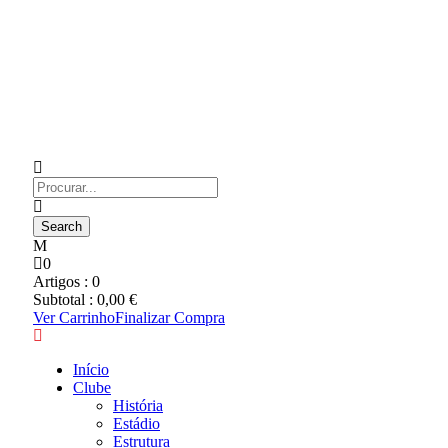
0
Artigos :
0
Subtotal :
0,00
€
Ver Carrinho
Finalizar Compra
Início
Clube
História
Estádio
Estrutura