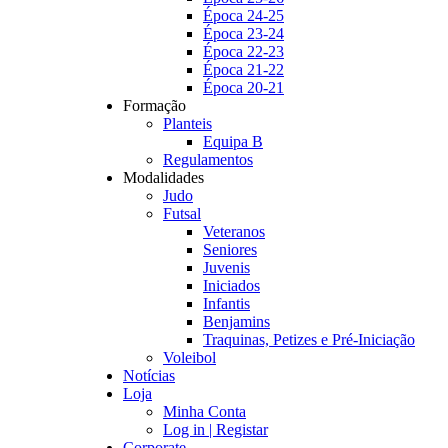
Época 24-25
Época 23-24
Época 22-23
Época 21-22
Época 20-21
Formação
Planteis
Equipa B
Regulamentos
Modalidades
Judo
Futsal
Veteranos
Seniores
Juvenis
Iniciados
Infantis
Benjamins
Traquinas, Petizes e Pré-Iniciação
Voleibol
Notícias
Loja
Minha Conta
Log in | Registar
Corporate