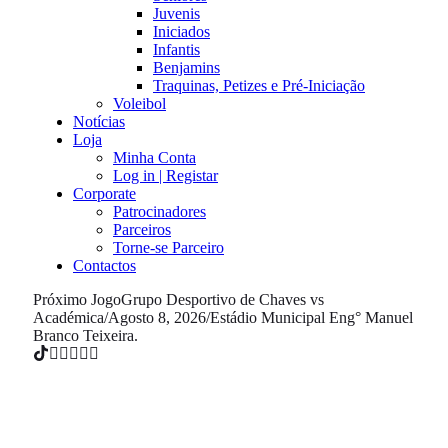
Juvenis
Iniciados
Infantis
Benjamins
Traquinas, Petizes e Pré-Iniciação
Voleibol
Notícias
Loja
Minha Conta
Log in | Registar
Corporate
Patrocinadores
Parceiros
Torne-se Parceiro
Contactos
Próximo Jogo
Grupo Desportivo de Chaves vs
Académica
/
Agosto 8, 2026
/
Estádio Municipal Eng° Manuel
Branco Teixeira.