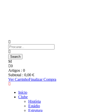
0
Artigos :
0
Subtotal :
0,00
€
Ver Carrinho
Finalizar Compra
Início
Clube
História
Estádio
Estrutura