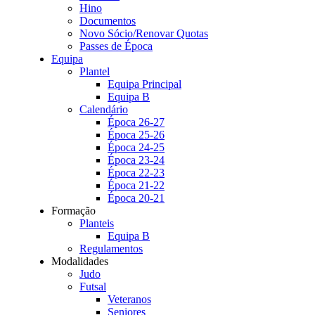
Hino
Documentos
Novo Sócio/Renovar Quotas
Passes de Época
Equipa
Plantel
Equipa Principal
Equipa B
Calendário
Época 26-27
Época 25-26
Época 24-25
Época 23-24
Época 22-23
Época 21-22
Época 20-21
Formação
Planteis
Equipa B
Regulamentos
Modalidades
Judo
Futsal
Veteranos
Seniores