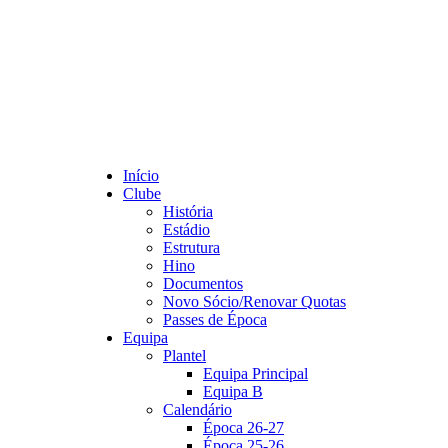
Início
Clube
História
Estádio
Estrutura
Hino
Documentos
Novo Sócio/Renovar Quotas
Passes de Época
Equipa
Plantel
Equipa Principal
Equipa B
Calendário
Época 26-27
Época 25-26