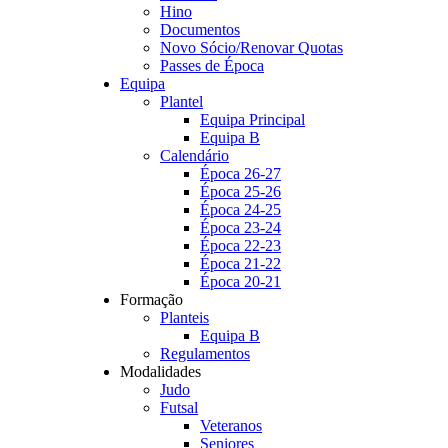
Hino
Documentos
Novo Sócio/Renovar Quotas
Passes de Época
Equipa
Plantel
Equipa Principal
Equipa B
Calendário
Época 26-27
Época 25-26
Época 24-25
Época 23-24
Época 22-23
Época 21-22
Época 20-21
Formação
Planteis
Equipa B
Regulamentos
Modalidades
Judo
Futsal
Veteranos
Seniores