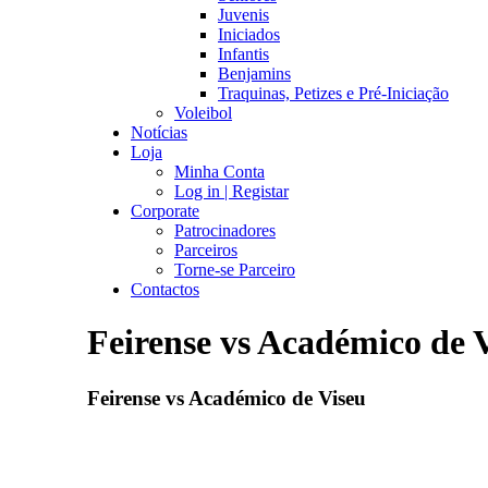
Juvenis
Iniciados
Infantis
Benjamins
Traquinas, Petizes e Pré-Iniciação
Voleibol
Notícias
Loja
Minha Conta
Log in | Registar
Corporate
Patrocinadores
Parceiros
Torne-se Parceiro
Contactos
Feirense vs Académico de 
Feirense vs Académico de Viseu