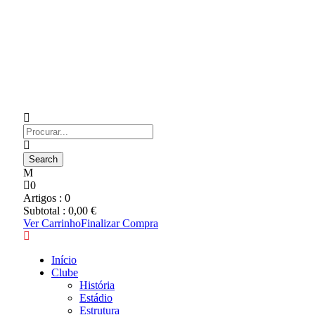
0
Artigos :
0
Subtotal :
0,00
€
Ver Carrinho
Finalizar Compra
Início
Clube
História
Estádio
Estrutura