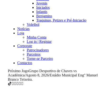
Juvenis
Iniciados
Infantis
Benjamins
Traquinas, Petizes e Pré-Iniciação
Voleibol
Notícias
Loja
Minha Conta
Log in | Registar
Corporate
Patrocinadores
Parceiros
Torne-se Parceiro
Contactos
Próximo Jogo
Grupo Desportivo de Chaves vs
Académica
/
Agosto 8, 2026
/
Estádio Municipal Eng° Manuel
Branco Teixeira.