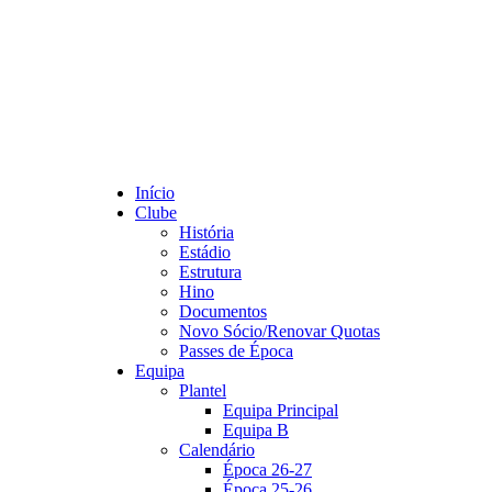
Início
Clube
História
Estádio
Estrutura
Hino
Documentos
Novo Sócio/Renovar Quotas
Passes de Época
Equipa
Plantel
Equipa Principal
Equipa B
Calendário
Época 26-27
Época 25-26