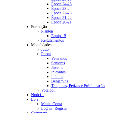
Época 24-25
Época 23-24
Época 22-23
Época 21-22
Época 20-21
Formação
Planteis
Equipa B
Regulamentos
Modalidades
Judo
Futsal
Veteranos
Seniores
Juvenis
Iniciados
Infantis
Benjamins
Traquinas, Petizes e Pré-Iniciação
Voleibol
Notícias
Loja
Minha Conta
Log in | Registar
Corporate