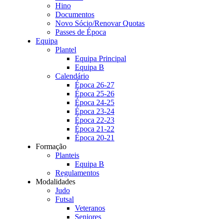
Hino
Documentos
Novo Sócio/Renovar Quotas
Passes de Época
Equipa
Plantel
Equipa Principal
Equipa B
Calendário
Época 26-27
Época 25-26
Época 24-25
Época 23-24
Época 22-23
Época 21-22
Época 20-21
Formação
Planteis
Equipa B
Regulamentos
Modalidades
Judo
Futsal
Veteranos
Seniores