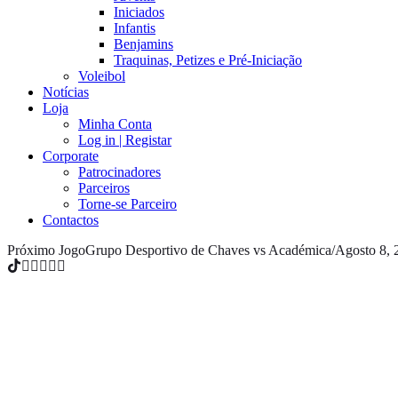
Iniciados
Infantis
Benjamins
Traquinas, Petizes e Pré-Iniciação
Voleibol
Notícias
Loja
Minha Conta
Log in | Registar
Corporate
Patrocinadores
Parceiros
Torne-se Parceiro
Contactos
Próximo Jogo
Grupo Desportivo de Chaves vs Académica
/
Agosto 8, 