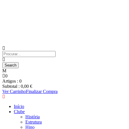
0
Artigos :
0
Subtotal :
0,00
€
Ver Carrinho
Finalizar Compra
Início
Clube
História
Estrutura
Hino