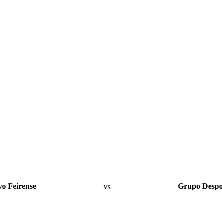
vo Feirense
vs
Grupo Despo