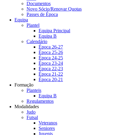
Documentos
Novo Sócio/Renovar Quotas
Passes de Época
Equipa
Plantel
Equipa Principal
Equipa B
Calendário
Época 26-27
Época 25-26
Época 24-25
Época 23-24
Época 22-23
Época 21-22
Época 20-21
Formação
Planteis
Equipa B
Regulamentos
Modalidades
Judo
Futsal
Veteranos
Seniores
Juvenis