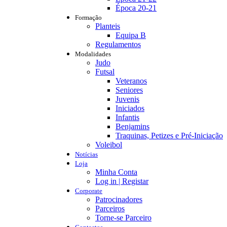
Época 20-21
Formação
Planteis
Equipa B
Regulamentos
Modalidades
Judo
Futsal
Veteranos
Seniores
Juvenis
Iniciados
Infantis
Benjamins
Traquinas, Petizes e Pré-Iniciação
Voleibol
Notícias
Loja
Minha Conta
Log in | Registar
Corporate
Patrocinadores
Parceiros
Torne-se Parceiro