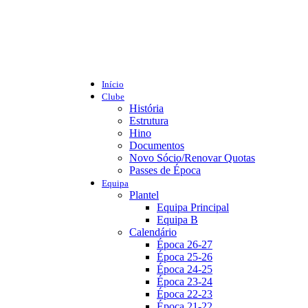
Início
Clube
História
Estrutura
Hino
Documentos
Novo Sócio/Renovar Quotas
Passes de Época
Equipa
Plantel
Equipa Principal
Equipa B
Calendário
Época 26-27
Época 25-26
Época 24-25
Época 23-24
Época 22-23
Época 21-22