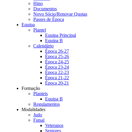
Hino
Documentos
Novo Sócio/Renovar Quotas
Passes de Época
Equipa
Plantel
Equipa Principal
Equipa B
Calendário
Época 26-27
Época 25-26
Época 24-25
Época 23-24
Época 22-23
Época 21-22
Época 20-21
Formação
Planteis
Equipa B
Regulamentos
Modalidades
Judo
Futsal
Veteranos
Seniores