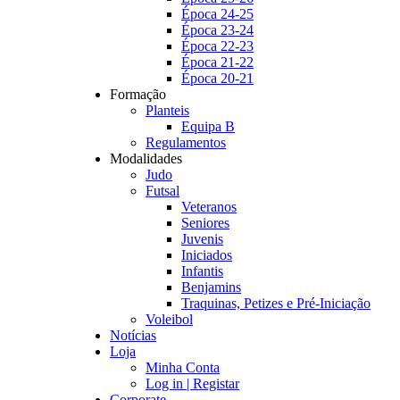
Época 24-25
Época 23-24
Época 22-23
Época 21-22
Época 20-21
Formação
Planteis
Equipa B
Regulamentos
Modalidades
Judo
Futsal
Veteranos
Seniores
Juvenis
Iniciados
Infantis
Benjamins
Traquinas, Petizes e Pré-Iniciação
Voleibol
Notícias
Loja
Minha Conta
Log in | Registar
Corporate