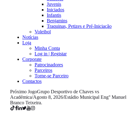
Juvenis
Iniciados
Infantis
Benjamins
Traquinas, Petizes e Pré-Iniciação
Voleibol
Notícias
Loja
Minha Conta
Log in | Registar
Corporate
Patrocinadores
Parceiros
Torne-se Parceiro
Contactos
Próximo Jogo
Grupo Desportivo de Chaves vs
Académica
/
Agosto 8, 2026
/
Estádio Municipal Eng° Manuel
Branco Teixeira.