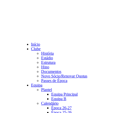
Início
Clube
História
Estádio
Estrutura
Hino
Documentos
Novo Sócio/Renovar Quotas
Passes de Época
Equipa
Plantel
Equipa Principal
Equipa B
Calendário
Época 26-27
Época 25-26