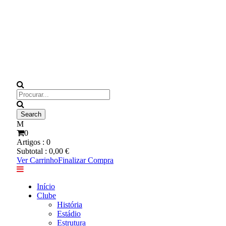
0
Artigos :
0
Subtotal :
0,00
€
Ver Carrinho
Finalizar Compra
Início
Clube
História
Estádio
Estrutura